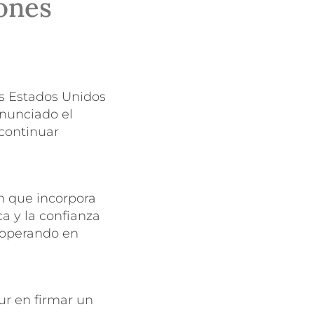
ones
s Estados Unidos
anunciado el
continuar
ón que incorpora
a y la confianza
 operando en
ur en firmar un