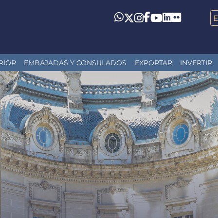
LinkedIn
Flickr
Whatsapp
Twitter
Instagram
Facebook
YouTube
RIOR
EMBAJADAS Y CONSULADOS
EXPORTAR
INVERTIR