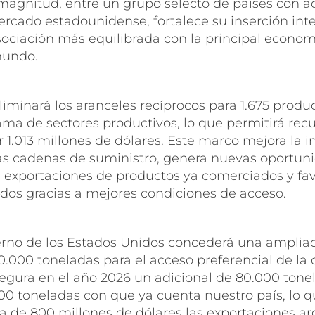
magnitud, entre un grupo selecto de países con a
ercado estadounidense, fortalece su inserción int
ciación más equilibrada con la principal econom
mundo.
iminará los aranceles recíprocos para 1.675 produ
ma de sectores productivos, lo que permitirá rec
 1.013 millones de dólares. Este marco mejora la i
las cadenas de suministro, genera nuevas oportu
e exportaciones de productos ya comerciados y fav
os gracias a mejores condiciones de acceso.
rno de los Estados Unidos concederá una ampliac
.000 toneladas para el acceso preferencial de la 
egura en el año 2026 un adicional de 80.000 tone
00 toneladas con que ya cuenta nuestro país, lo q
a de 800 millones de dólares las exportaciones ar