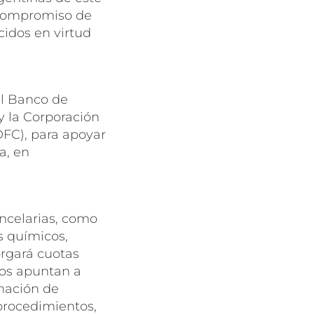
u compromiso de
cidos en virtud
el Banco de
y la Corporación
DFC), para apoyar
a, en
ancelarias, como
s químicos,
orgará cuotas
sos apuntan a
inación de
 procedimientos,