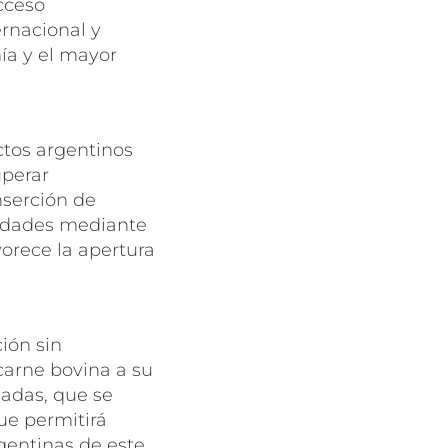
cceso
ernacional y
ía y el mayor
ctos argentinos
uperar
nserción de
nidades mediante
orece la apertura
ión sin
carne bovina a su
ladas, que se
ue permitirá
gentinas de este