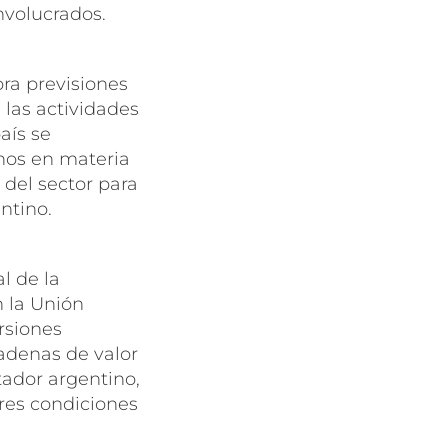
involucrados.
ra previsiones
 las actividades
aís se
nos en materia
 del sector para
ntino.
l de la
 la Unión
rsiones
cadenas de valor
tador argentino,
res condiciones