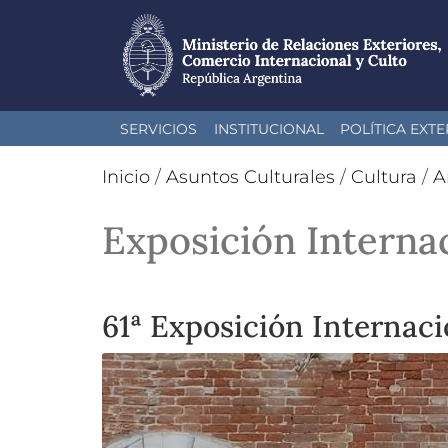
Pasar
SERVICIOS
INSTITUCIONAL
POLÍTICA EXTE
al
contenido
Inicio
/
Asuntos Culturales
/
Cultura
/
A
principal
Exposición Internac
61ª Exposición Internaci