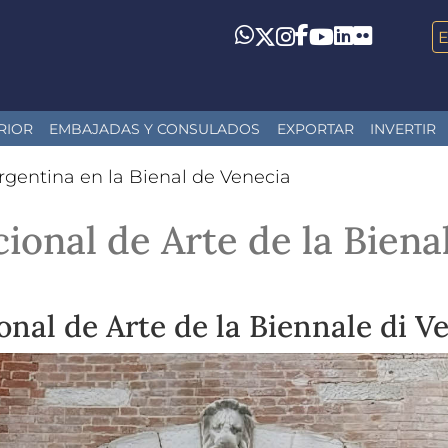
LinkedIn
Flickr
Whatsapp
Twitter
Instagram
Facebook
YouTube
RIOR
EMBAJADAS Y CONSULADOS
EXPORTAR
INVERTIR
rgentina en la Bienal de Venecia
ional de Arte de la Biena
onal de Arte de la Biennale di V