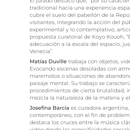
El jurado destacó que, “por su carácte
tradicional hacia una experiencia esp
cubre el suelo del pabellón de la Repú
visitantes, integrando la acción del p
experimental y lo contemplativo, articu
propuesta curatorial de Koyo Kouoh, “
adecuación a la escala del espacio, jus
Venecia”.
Matías Duville
trabaja con objetos, vid
Evocando escenas desoladas con atmós
maremotos o situaciones de abandono 
paisaje mental. Su trabajo se caracter
procedimientos de cierta brutalidad, i
mezcla la naturaleza de la materia y el
Josefina Barcia
es curadora argentina, 
contemporáneo, con el fin de problem
destaca los cruces entre la música clás
video desde las especificidades sociales,