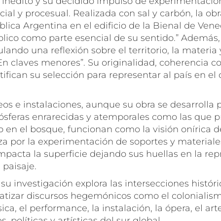
r inédito y su decidido impulso de experimentació
acial y procesual. Realizada con sal y carbón, la
blica Argentina en el edificio de la Bienal de Vene
úblico como parte esencial de su sentido.” Además,
lando una reflexión sobre el territorio, la materia
En claves menores”. Su originalidad, coherencia co
tifican su selección para representar al país en el
eos e instalaciones, aunque su obra se desarrolla p
feras enrarecidas y atemporales como las que p
en el bosque, funcionan como la visión onírica d
iza por la experimentación de soportes y materiale
mpacta la superficie dejando sus huellas en la re
 paisaje.
su investigación explora las intersecciones histór
atizar discursos hegemónicos como el colonialism
ica, el performance, la instalación, la ópera, el ar
 políticas y artísticas del sur global.