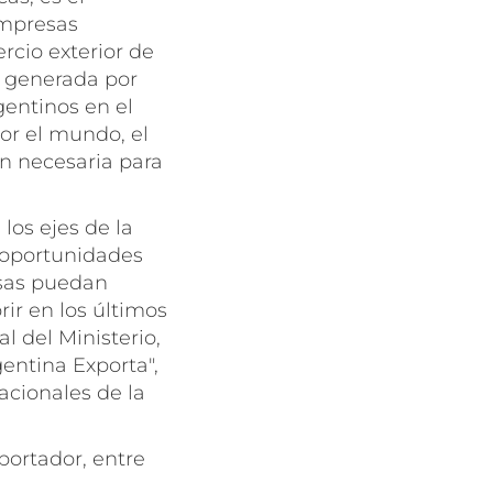
empresas
rcio exterior de
y generada por
entinos en el
or el mundo, el
ón necesaria para
los ejes de la
e oportunidades
esas puedan
ir en los últimos
l del Ministerio,
gentina Exporta",
acionales de la
portador, entre