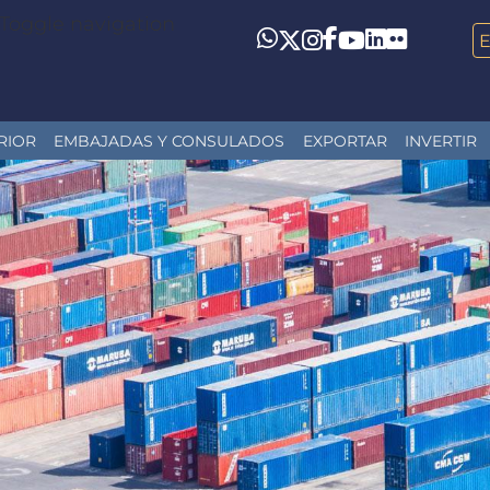
Toggle navigation
LinkedIn
Flickr
Whatsapp
Twitter
Instagram
Facebook
YouTube
RIOR
EMBAJADAS Y CONSULADOS
EXPORTAR
INVERTIR