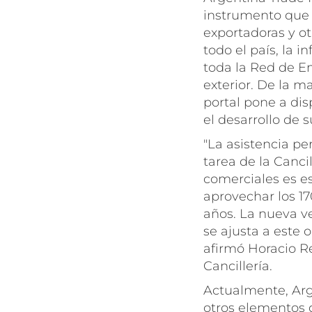
instrumento que h
exportadoras y ot
todo el país, la 
toda la Red de E
exterior. De la m
portal pone a dis
el desarrollo de 
"La asistencia pe
tarea de la Canci
comerciales es e
aprovechar los 1
años. La nueva ve
se ajusta a este o
afirmó Horacio R
Cancillería.
Actualmente, Arg
otros elementos d