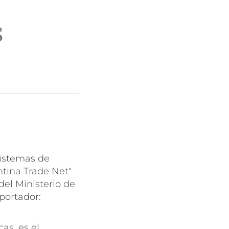
S
sistemas de
ntina Trade Net"
del Ministerio de
xportador:
as, es el