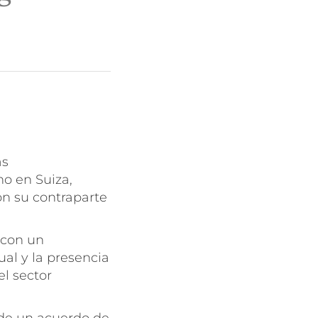
as
no en Suiza,
n su contraparte
, con un
al y la presencia
l sector