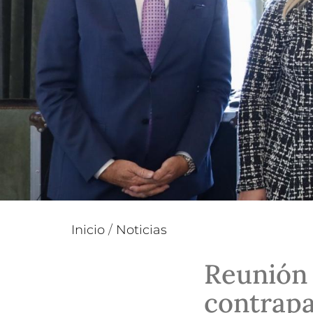
Inicio
/
Noticias
Reunión 
contrapa