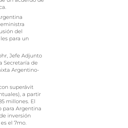
 de un acuerdo de
ca.
Argentina
ceministra
usión del
ales para un
hr, Jefe Adjunto
a Secretaría de
ixta Argentino-
con superávit
uales), a partir
5 millones. El
o para Argentina
de inversión
 es el 7mo.