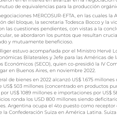
dieron en el interés en avanzar en la negociación
utuo de equivalencias para la producción orgáni
negociaciones MERCOSUR-EFTA, en las cuales la 
ión del bloque, la secretaria Todesca Bocco y la vi
n las cuestiones pendientes, con vistas a la concl
cular, se abordaron los puntos que resultan cruci
ado y mutuamente beneficioso.
dliger estuvo acompañada por el Ministro Hervé Lo
nómicas Bilaterales y Jefe para las Américas de l
s Económicos (SECO), quien co-presidió la IV Com
ugar en Buenos Aires, en noviembre 2022.
eral de bienes en 2022 alcanzó US$ 1.675 millones 
e US$ 503 millones (concentrado en productos punt
 por US$ 1089 millones e importaciones por US$ 58
cios ronda los USD 800 millones siendo deficitari
es. Argentina ocupa el 4to puesto como receptor 
e la Confederación Suiza en América Latina. Suiza