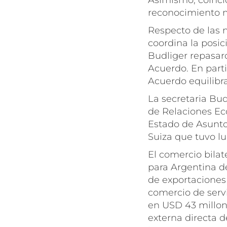
Asimismo, coinci
reconocimiento m
Respecto de las 
coordina la posic
Budliger repasaro
Acuerdo. En parti
Acuerdo equilibr
La secretaria Bu
de Relaciones Eco
Estado de Asunto
Suiza que tuvo l
El comercio bilat
para Argentina d
de exportaciones
comercio de servi
en USD 43 millon
externa directa d