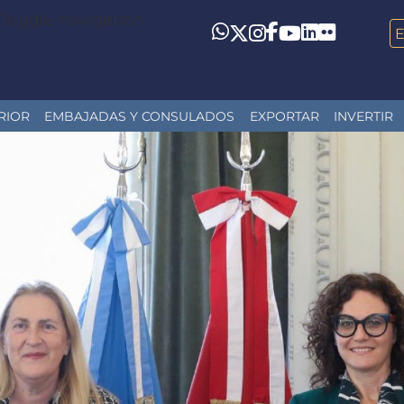
Toggle navigation
LinkedIn
Flickr
Whatsapp
Twitter
Instagram
Facebook
YouTube
RIOR
EMBAJADAS Y CONSULADOS
EXPORTAR
INVERTIR