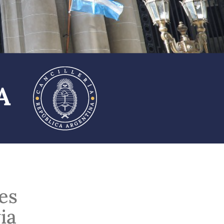
es
ia