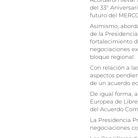
Acordaron llevar 
del 33° Aniversar
futuro del MERC
Asimismo, abordar
de la Presidenci
fortalecimiento de
negociaciones ext
bloque regional.
Con relación a la
aspectos pendien
de un acuerdo eq
De igual forma, 
Europea de Libre 
del Acuerdo Com
La Presidencia P
negociaciones co