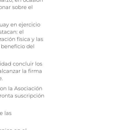
marzo, en ocasión
onar sobre el
uay en ejercicio
tacan: el
ación física y las
 beneficio del
idad concluir los
lcanzar la firma
e.
on la Asociación
ronta suscripción
e las