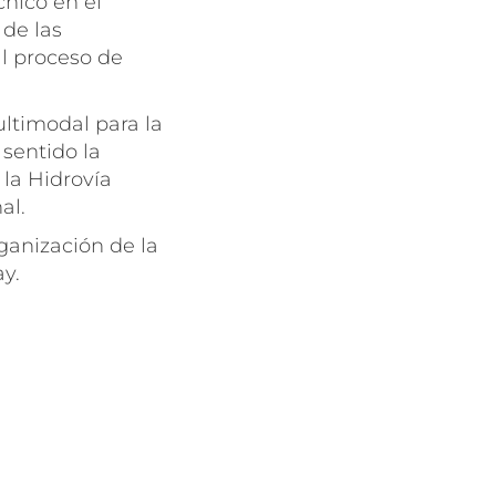
nico en el
 de las
al proceso de
multimodal para la
 sentido la
 la Hidrovía
al.
ganización de la
y.