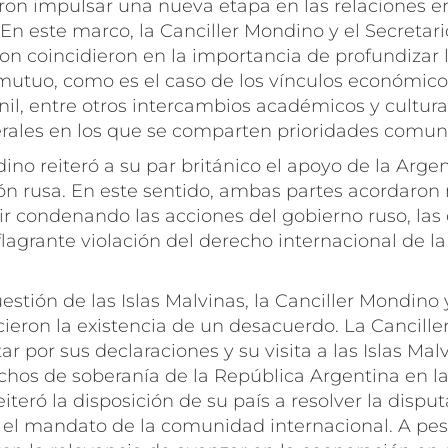
ron impulsar una nueva etapa en las relaciones e
 En este marco, la Canciller Mondino y el Secretar
on coincidieron en la importancia de profundizar 
 mutuo, como es el caso de los vínculos económico
nil, entre otros intercambios académicos y cultura
erales en los que se comparten prioridades comun
ino reiteró a su par británico el apoyo de la Arge
sión rusa. En este sentido, ambas partes acordaro
r condenando las acciones del gobierno ruso, las
lagrante violación del derecho internacional de la
estión de las Islas Malvinas, la Canciller Mondino 
eron la existencia de un desacuerdo. La Cancill
r por sus declaraciones y su visita a las Islas Malv
chos de soberanía de la República Argentina en la
eiteró la disposición de su país a resolver la dispu
el mandato de la comunidad internacional. A pes