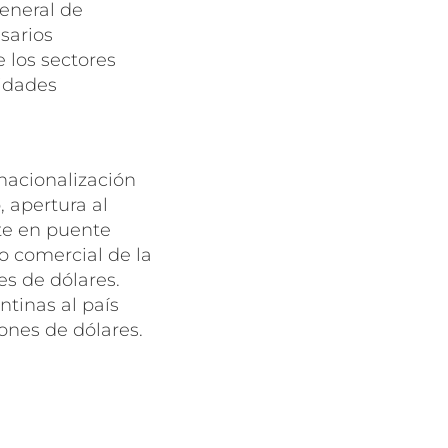
eneral de
sarios
 los sectores
ridades
nacionalización
 apertura al
rte en puente
io comercial de la
es de dólares.
ntinas al país
lones de dólares.