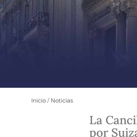
Inicio
/
Noticias
La Canci
por Suiz