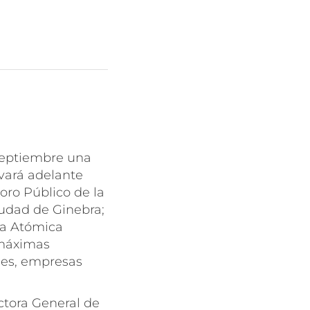
septiembre una
evará adelante
oro Público de la
iudad de Ginebra;
ía Atómica
 máximas
les, empresas
ctora General de