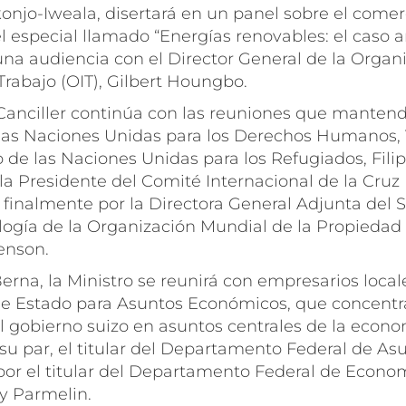
njo-Iweala, disertará en un panel sobre el comerc
l especial llamado “Energías renovables: el caso a
na audiencia con el Director General de la Organ
Trabajo (OIT), Gilbert Houngbo.
Canciller continúa con las reuniones que mantendr
as Naciones Unidas para los Derechos Humanos, Vo
 de las Naciones Unidas para los Refugiados, Fili
 la Presidente del Comité Internacional de la Cruz 
y finalmente por la Directora General Adjunta del 
logía de la Organización Mundial de la Propiedad 
enson.
erna, la Ministro se reunirá con empresarios local
 de Estado para Asuntos Económicos, que concentr
 gobierno suizo en asuntos centrales de la econ
 su par, el titular del Departamento Federal de Asu
 por el titular del Departamento Federal de Econo
uy Parmelin.