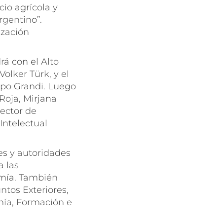
io agrícola y
rgentino”.
ización
á con el Alto
lker Türk, y el
ppo Grandi. Luego
Roja, Mirjana
Sector de
Intelectual
es y autoridades
a las
omía. También
ntos Exteriores,
mía, Formación e