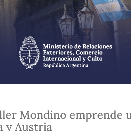
ller Mondino emprende u
a y Austria