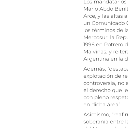
Los mandatarios d
Mario Abdo Beníte
Arce, y las altas
un Comunicado Co
los términos de l
Mercosur, la Repú
1996 en Potrero 
Malvinas, y reite
Argentina en la d
Además, “destaca
explotación de re
controversia, no
el derecho que le
con pleno respeto
en dicha área”.
Asimismo, "reafir
soberanía entre l