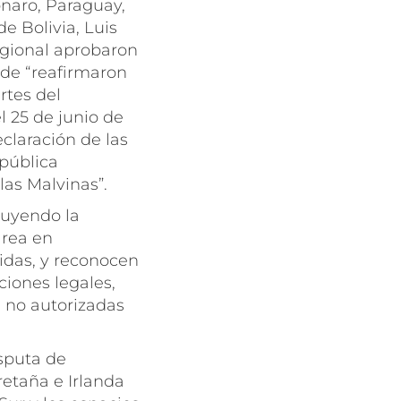
onaro, Paraguay,
e Bolivia, Luis
regional aprobaron
de “reafirmaron
rtes del
l 25 de junio de
claración de las
epública
las Malvinas”.
luyendo la
área en
idas, y reconocen
ciones legales,
s no autorizadas
isputa de
retaña e Irlanda