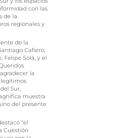
Sur y los espacios
nformidad con las
s de la
ros regionales y
dente de la
antiago Cafiero;
 Felipe Solá, y el
“Queridos
 agradecer la
 legítimos
del Sur,
agnífica muestra
ino del presente
destacó “el
a Cuestión