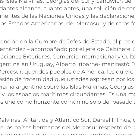
as Islas Malvinas, Georgias del Sur y Sandwich del 
dantes alcance, cuanto antes, una solución de co
inentes de las Naciones Unidas y las declaracione
os Estados Americanos, del Mercosur y de otros fo
ención en la Cumbre de Jefes de Estado, el presi
Fernández – acompañado por el jefe de Gabinete, S
laciones Exteriores, Comercio Internacional y Culto,
entina en Uruguay, Alberto Iribarne- manifestó: 
Mercosur, queridos pueblos de América, les quiero
esión de fraternidad que ustedes expresan por los
anía argentina sobre las Islas Malvinas, Georgias 
 y los espacios marítimos circundantes. Es una m
os une como horizonte común no solo del pasado s
Malvinas, Antártida y Atlántico Sur, Daniel Filmus, 
e los países hermanos del Mercosur respecto de l