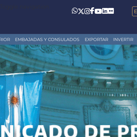
Toggle navigation
LinkedIn
Flickr
Whatsapp
Twitter
Instagram
Facebook
YouTube
RIOR
EMBAJADAS Y CONSULADOS
EXPORTAR
INVERTIR