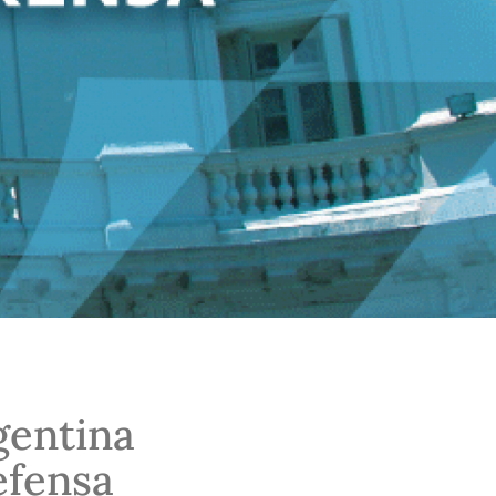
gentina
efensa