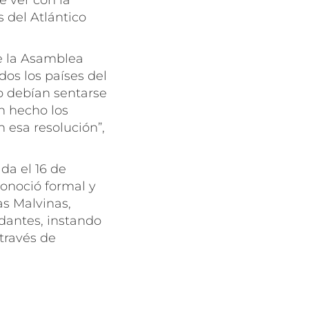
e ver con la
s del Atlántico
e la Asamblea
dos los países del
o debían sentarse
an hecho los
 esa resolución”,
da el 16 de
conoció formal y
as Malvinas,
ndantes, instando
 través de