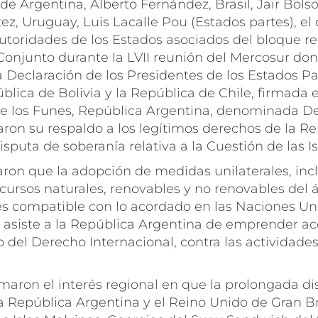
e Argentina, Alberto Fernández, Brasil, Jair Bols
z, Uruguay, Luis Lacalle Pou (Estados partes), el d
 autoridades de los Estados asociados del bloque 
njunto durante la LVII reunión del Mercosur don
a Declaración de los Presidentes de los Estados Pa
blica de Bolivia y la República de Chile, firmada e
de los Funes, República Argentina, denominada De
raron su respaldo a los legítimos derechos de la R
isputa de soberanía relativa a la Cuestión de las Is
ron que la adopción de medidas unilaterales, inc
cursos naturales, renovables y no renovables del 
 es compatible con lo acordado en las Naciones Un
 asiste a la República Argentina de emprender ac
 del Derecho Internacional, contra las actividade
maron el interés regional en que la prolongada d
a República Argentina y el Reino Unido de Gran B