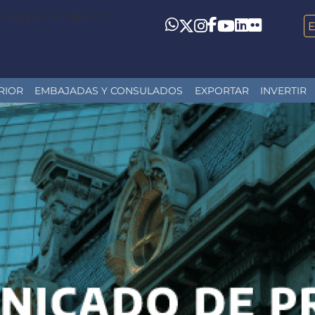
Toggle navigation
LinkedIn
Flickr
Whatsapp
Twitter
Instagram
Facebook
YouTube
RIOR
EMBAJADAS Y CONSULADOS
EXPORTAR
INVERTIR