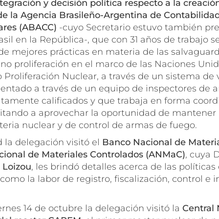
tegración y decisión política respecto a la creació
e la Agencia Brasileño-Argentina de Contabilidad
ares (ABACC)
-cuyo Secretario estuvo también pre
il en la República-, que con 31 años de trabajo s
de mejores prácticas en materia de las salvaguard
a no proliferación en el marco de las Naciones Unid
 Proliferación Nuclear, a través de un sistema de 
ntado a través de un equipo de inspectores de
ltamente calificados y que trabaja en forma coord
nvitando a aprovechar la oportunidad de mantener
eria nuclear y de control de armas de fuego.
 la delegación visitó el
Banco Nacional de Materi
cional de Materiales Controlados (ANMaC)
, cuya 
 Loizou
, les brindó detalles acerca de las política
 como la labor de registro, fiscalización, control e i
ernes 14 de octubre la delegación visitó la
Central 