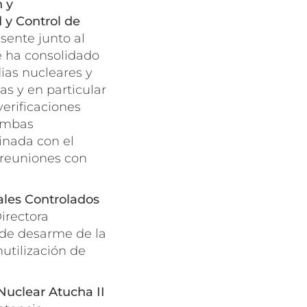
n y
 y Control de
sente junto al
e ha consolidado
ias nucleares y
as y en particular
verificaciones
 ambas
inada con el
 reuniones con
ales Controlados
Directora
s de desarme de la
nutilización de
Nuclear Atucha II