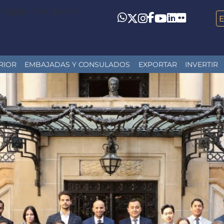
Toggle navigation
LinkedIn
Flickr
Whatsapp
Twitter
Instagram
Facebook
YouTube
RIOR
EMBAJADAS Y CONSULADOS
EXPORTAR
INVERTIR