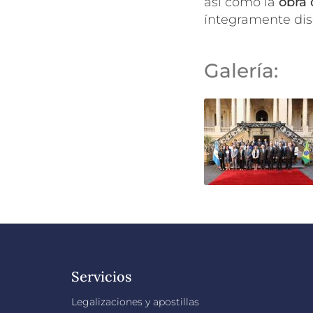
así como la
obra 
íntegramente dis
Galería:
Servicios
Legalizaciones y apostillas