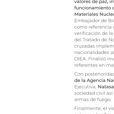
valores de paz, in
funcionamiento d
Materiales Nucle
Embajador de Bras
como referencia 
verificación de l
del Tratado de No
cruzadas impleme
nacionalidades a
OIEA. Finalizó i
referentes en mat
Con posterioridad
de la Agencia Na
Ejecutiva,
Natasa
sociedad civil así
armas de fuego.
Finalmente, el vi