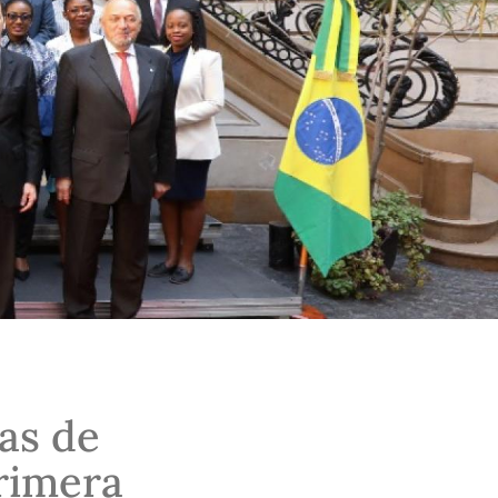
as de
rimera