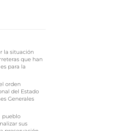
 la situación
rreteras que han
es para la
el orden
onal del Estado
nes Generales
l pueblo
nalizar sus