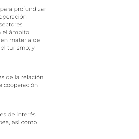
 para profundizar
ooperación
sectores
n el ámbito
y en materia de
el turismo; y
s de la relación
de cooperación
es de interés
pea, así como