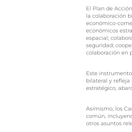
El Plan de Acción
la colaboración bi
económico-comerc
económicos estra
espacial; colabor
seguridad; cooper
colaboración en po
Este instrumento 
bilateral y refle
estratégico, abar
Asimismo, los Can
común, incluyend
otros asuntos rel