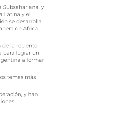
ca Subsahariana, y
 Latina y el
én se desarrolla
nera de África
n de la reciente
 para lograr un
Argentina a formar
 los temas más
peración, y han
ciones