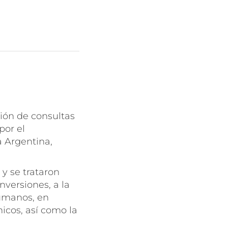
nión de consultas
por el
a Argentina,
 y se trataron
versiones, a la
humanos, en
icos, así como la