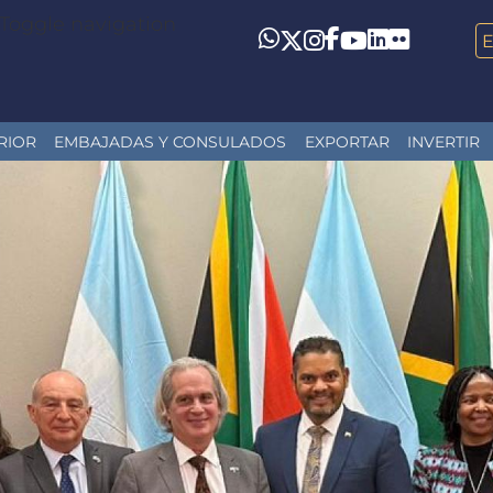
Toggle navigation
LinkedIn
Flickr
Whatsapp
Twitter
Instagram
Facebook
YouTube
RIOR
EMBAJADAS Y CONSULADOS
EXPORTAR
INVERTIR