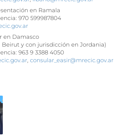
esentación en Ramala
gencia: 970 599987804
cic.gov.ar
ar en Damasco
Beirut y con jurisdicción en Jordania)
encia: 963 9 3388 4050
cic.gov.ar
,
consular_easir@mrecic.gov.ar