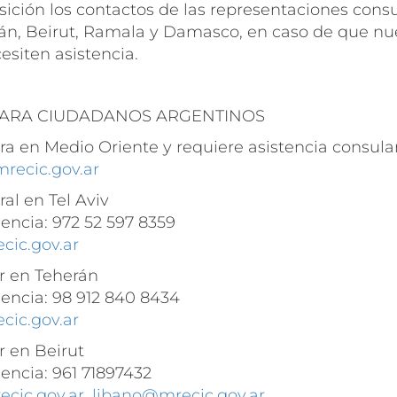
sición los contactos de las representaciones cons
erán, Beirut, Ramala y Damasco, en caso de que nu
siten asistencia.
ARA CIUDADANOS ARGENTINOS
tra en Medio Oriente y requiere asistencia consul
recic.gov.ar
al en Tel Aviv
encia: 972 52 597 8359
cic.gov.ar
r en Teherán
encia: 98 912 840 8434
cic.gov.ar
r en Beirut
encia: 961 71897432
cic.gov.ar
,
libano@mrecic.gov.ar