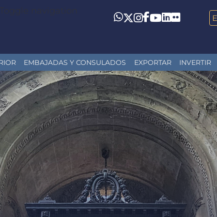
Toggle navigation
LinkedIn
Flickr
Whatsapp
Twitter
Instagram
Facebook
YouTube
RIOR
EMBAJADAS Y CONSULADOS
EXPORTAR
INVERTIR