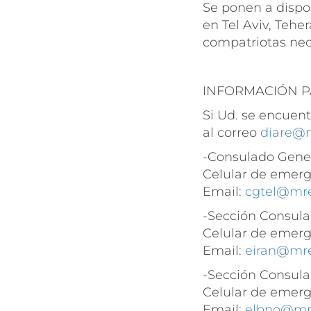
Se ponen a dispo
en Tel Aviv, Teh
compatriotas nece
INFORMACIÓN P
Si Ud. se encuen
al correo
diare@m
-Consulado Gener
Celular de emerg
Email:
cgtel@mre
-Sección Consula
Celular de emerg
Email:
eiran@mre
-Sección Consula
Celular de emerg
Email:
elbno@mre