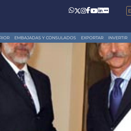
LinkedIn
Flickr
Whatsapp
Twitter
Instagram
Facebook
YouTube
RIOR
EMBAJADAS Y CONSULADOS
EXPORTAR
INVERTIR