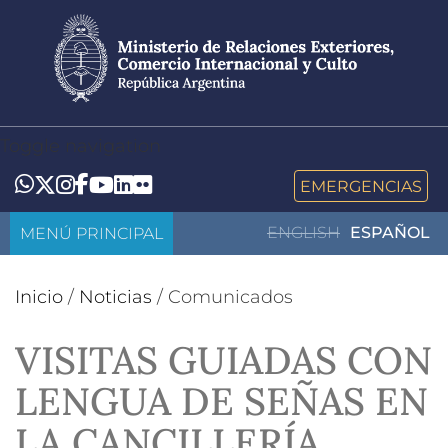
Pasar
al
contenido
principal
Toggle navigation
LinkedIn
Flickr
Whatsapp
Twitter
Instagram
Facebook
YouTube
EMERGENCIAS
MENÚ PRINCIPAL
ENGLISH
ESPAÑOL
Inicio
/
Noticias
/
Comunicados
VISITAS GUIADAS CON
LENGUA DE SEÑAS EN
LA CANCILLERÍA,