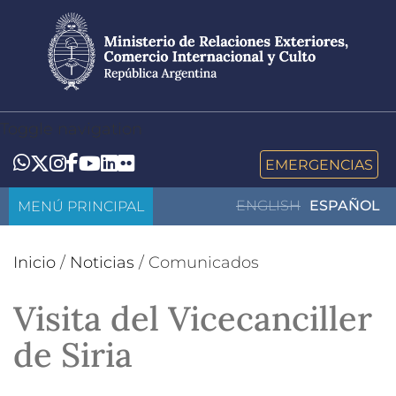
Pasar
al
contenido
principal
Toggle navigation
LinkedIn
Flickr
Whatsapp
Twitter
Instagram
Facebook
YouTube
EMERGENCIAS
MENÚ PRINCIPAL
ENGLISH
ESPAÑOL
Inicio
/
Noticias
/
Comunicados
Visita del Vicecanciller
de Siria