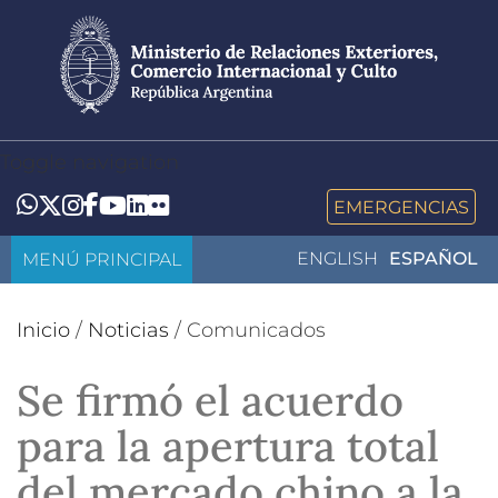
Pasar
al
contenido
principal
Toggle navigation
LinkedIn
Flickr
Whatsapp
Twitter
Instagram
Facebook
YouTube
EMERGENCIAS
MENÚ PRINCIPAL
ENGLISH
ESPAÑOL
Inicio
/
Noticias
/
Comunicados
Se firmó el acuerdo
para la apertura total
del mercado chino a la