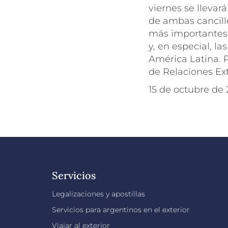
viernes se llevar
de ambas cancille
más importantes a
y, en especial, la
América Latina. P
de Relaciones Ext
15 de octubre de
Servicios
Legalizaciones y apostillas
Servicios para argentinos en el exterior
Viajar al exterior