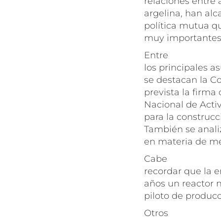
relaciones entre
argelina, han al
política mutua q
muy importantes
Entre
los principales a
se destacan la Co
prevista la firm
Nacional de Activ
para la construcc
También se anali
en materia de me
Cabe
recordar que la 
años un reactor n
piloto de produc
Otros