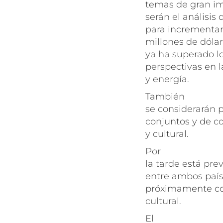
temas de gran im
serán el análisis 
para incrementarl
millones de dólar
ya ha superado lo
perspectivas en l
y energía.
También
se considerarán 
conjuntos y de co
y cultural.
Por
la tarde está pre
entre ambos paíse
próximamente co
cultural.
El