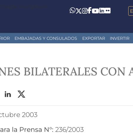
Toggle navigation
LinkedIn
Flickr
Whatsapp
Twitter
Instagram
Facebook
YouTube
RIOR
EMBAJADAS Y CONSULADOS
EXPORTAR
INVERTIR
NES BILATERALES CON 
 octubre 2003
ara la Prensa N°:
236/2003