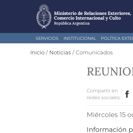
Pasar
SERVICIOS
INSTITUCIONAL
POLÍTICA EXTE
al
contenido
Inicio
/
Noticias
/
Comunicados
principal
REUNIO
Compartir en
redes sociales:
miércoles 15
Información p