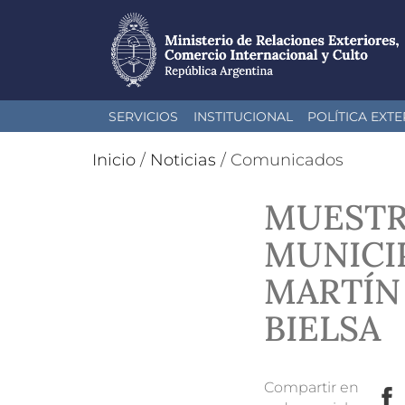
Pasar
SERVICIOS
INSTITUCIONAL
POLÍTICA EXTE
al
contenido
Inicio
/
Noticias
/
Comunicados
principal
MUESTR
MUNICIP
MARTÍN 
BIELSA
Compartir en