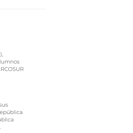
),
 alumnos
 MERCOSUR
sus
República
ública
.