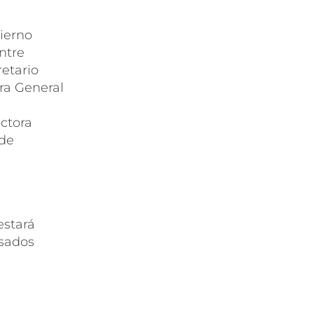
bierno
ntre
retario
ra General
a
ectora
 de
estará
esados