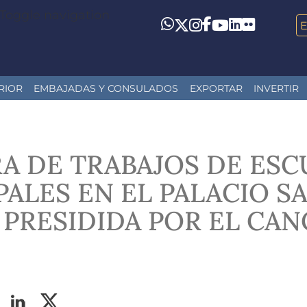
Toggle navigation
LinkedIn
Flickr
Whatsapp
Twitter
Instagram
Facebook
YouTube
RIOR
EMBAJADAS Y CONSULADOS
EXPORTAR
INVERTIR
A DE TRABAJOS DE ESC
ALES EN EL PALACIO S
PRESIDIDA POR EL CAN