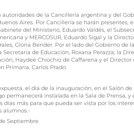
 autoridades de la Cancillería argentina y del Go
uenos Aires. Por Cancillería se harán presentes, e
 Gabinete del Ministerio, Eduardo Valdés, el Subsec
mericana y MERCOSUR, Eduardo Sigal y la Directo
ales, Gloria Bender. Por el lado del Gobierno de l
a Secretaria de Educación, Roxana Perazza; la Dir
ción, Haydeé Chiochio de Caffarena y el Director
n Primaria, Carlos Prado.
xpuesta, el día de la inauguración, en el Salón de
ego permanecerá instalada en la Sala de Prensa, y 
es días más para que pueda ser vista por los inter
os alumnos.-
 de Septiembre