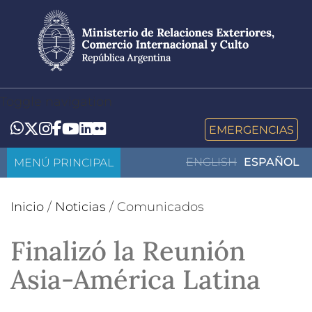
Pasar
al
contenido
principal
Toggle navigation
LinkedIn
Flickr
Whatsapp
Twitter
Instagram
Facebook
YouTube
EMERGENCIAS
MENÚ PRINCIPAL
ENGLISH
ESPAÑOL
Inicio
/
Noticias
/
Comunicados
Finalizó la Reunión
Asia-América Latina