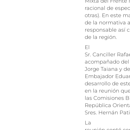
Mixta del Frente 
racional de espec
otras). En este m
de la normativa a
responsable así 
de la región.
El
Sr. Canciller Raf
acompañado del S
Jorge Taiana y de
Embajador Eduard
desarrollo de es
en la reunión qu
las Comisiones Bi
República Orient
Sres. Hernán Pati
La