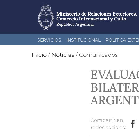
Pasar
SERVICIOS
INSTITUCIONAL
POLÍTICA EXTE
al
contenido
Inicio
/
Noticias
/
Comunicados
principal
EVALUA
BILATE
ARGENT
Compartir en
redes sociales: