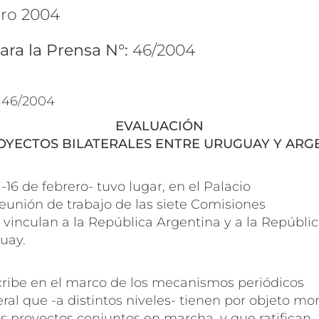
ero 2004
ara la Prensa N°:
46/2004
° 46/2004
EVALUACIÓN
OYECTOS BILATERALES ENTRE URUGUAY Y ARG
 -16 de febrero- tuvo lugar, en el Palacio
eunión de trabajo de las siete Comisiones
vinculan a la República Argentina y a la Repúbli
uay.
cribe en el marco de los mecanismos periódicos
eral que -a distintos niveles- tienen por objeto mo
os proyectos conjuntos en marcha, y que ratifican