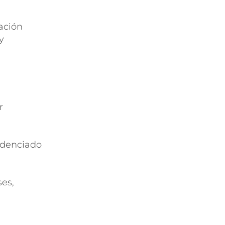
uación
y
r
idenciado
es,