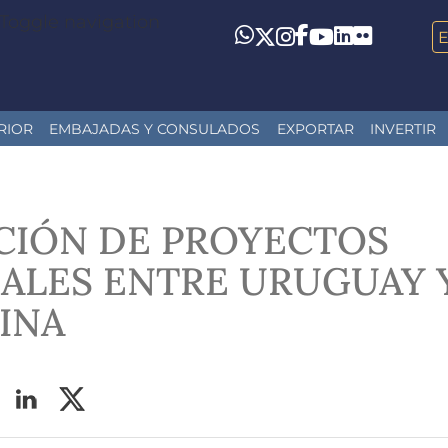
Toggle navigation
LinkedIn
Flickr
Whatsapp
Twitter
Instagram
Facebook
YouTube
RIOR
EMBAJADAS Y CONSULADOS
EXPORTAR
INVERTIR
CIÓN DE PROYECTOS
RALES ENTRE URUGUAY 
INA