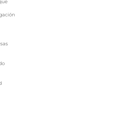
 que
egación
rsas
do
d