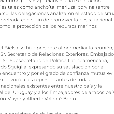
Marítimo (CTMFM)- relativos a la explotación
ies tales como anchoíta, merluza, corvina (entre
arco, las delegaciones analizaron el estado de sit
probada con el fin de promover la pesca racional 
como la protección de los recursos marinos
ael Bielsa se hizo presente al promediar la reunión,
r. Secretario de Relaciones Exteriores, Embajado
l Sr. Subsecretario de Política Latinoamericana,
o Sguiglia, expresando su satisfacción por el
te encuentro y por el grado de confianza mutua ev
e convocó a los representantes de todas
nacionales existentes entre nuestro país y la
al del Uruguay y a los Embajadores de ambos país
ño Mayer y Alberto Volonté Berro.