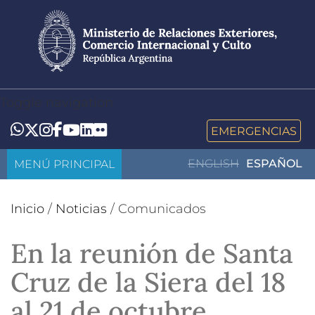
Pasar
al
contenido
principal
Toggle navigation
LinkedIn
Flickr
Whatsapp
Twitter
Instagram
Facebook
YouTube
EMERGENCIAS
MENÚ PRINCIPAL
ENGLISH
ESPAÑOL
Inicio
/
Noticias
/
Comunicados
En la reunión de Santa
Cruz de la Siera del 18
al 21 de octubre