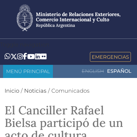
Pasar
al
contenido
principal
Toggle navigation
LinkedIn
Flickr
Whatsapp
Twitter
Instagram
Facebook
YouTube
EMERGENCIAS
MENÚ PRINCIPAL
ENGLISH
ESPAÑOL
Inicio
/
Noticias
/
Comunicados
El Canciller Rafael
Bielsa participó de un
acto de cultura