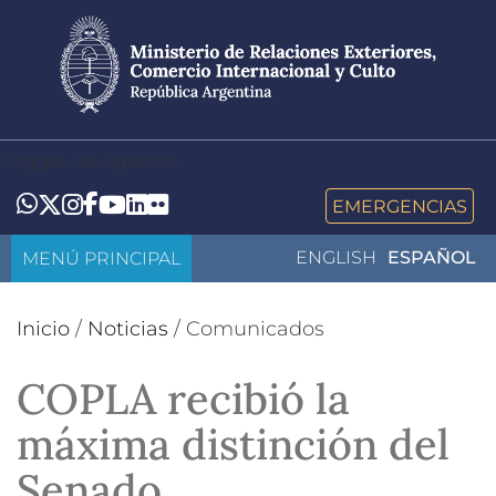
Pasar
al
contenido
principal
Toggle navigation
LinkedIn
Flickr
Whatsapp
Twitter
Instagram
Facebook
YouTube
EMERGENCIAS
MENÚ PRINCIPAL
ENGLISH
ESPAÑOL
Inicio
/
Noticias
/
Comunicados
COPLA recibió la
máxima distinción del
Senado