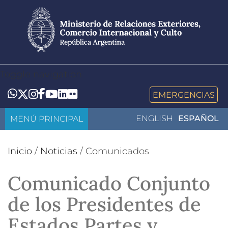
Pasar
al
contenido
principal
Toggle navigation
LinkedIn
Flickr
Whatsapp
Twitter
Instagram
Facebook
YouTube
EMERGENCIAS
MENÚ PRINCIPAL
ENGLISH
ESPAÑOL
Inicio
/
Noticias
/
Comunicados
Comunicado Conjunto
de los Presidentes de
Estados Partes y