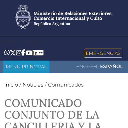
Pasar
al
contenido
principal
Toggle navigation
LinkedIn
Flickr
Whatsapp
Twitter
Instagram
Facebook
YouTube
EMERGENCIAS
MENÚ PRINCIPAL
ENGLISH
ESPAÑOL
Inicio
/
Noticias
/
Comunicados
COMUNICADO
CONJUNTO DE LA
CANCILLERIA Y LA