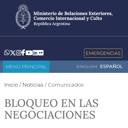
Pasar
al
contenido
principal
Toggle navigation
LinkedIn
Flickr
Whatsapp
Twitter
Instagram
Facebook
YouTube
EMERGENCIAS
MENÚ PRINCIPAL
ENGLISH
ESPAÑOL
Inicio
/
Noticias
/
Comunicados
BLOQUEO EN LAS
NEGOCIACIONES