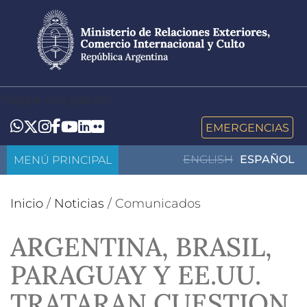
Pasar
al
contenido
principal
Toggle navigation
LinkedIn
Flickr
Whatsapp
Twitter
Instagram
Facebook
YouTube
EMERGENCIAS
MENÚ PRINCIPAL
ENGLISH
ESPAÑOL
Inicio
/
Noticias
/
Comunicados
ARGENTINA, BRASIL,
PARAGUAY Y EE.UU.
TRATARAN CUESTION