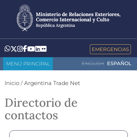
Pasar
al
contenido
principal
LinkedIn
Flickr
Whatsapp
Twitter
Instagram
Facebook
YouTube
EMERGENCIAS
MENÚ PRINCIPAL
ENGLISH
ESPAÑOL
Inicio
/
Argentina Trade Net
Directorio de
contactos