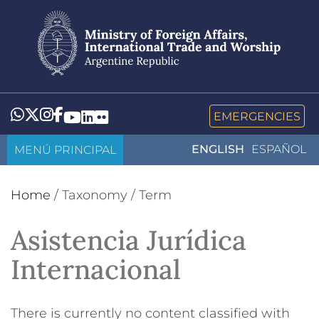
Skip
to
main
content
Whatsapp
Twitter
Instagram
Facebook
YouTube
LinkedIn
Flickr
EMERGENCIES
MENÚ PRINCIPAL
ENGLISH
ESPAÑOL
Home
/
Taxonomy
/
Term
Asistencia Jurídica
Internacional
There is currently no content classified with