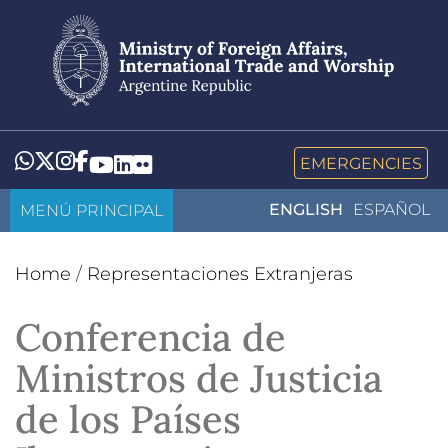
Skip
to
main
content
Whatsapp
Twitter
Instagram
Facebook
YouTube
LinkedIn
Flickr
EMERGENCIES
MENÚ PRINCIPAL
ENGLISH
ESPAÑOL
Home
/
Representaciones Extranjeras
Conferencia de
Ministros de Justicia
de los Países