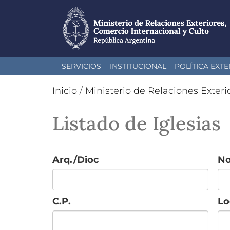
Pasar
SERVICIOS
INSTITUCIONAL
POLÍTICA EXTE
al
contenido
Inicio
/
Ministerio de Relaciones Exteri
principal
Listado de Iglesias
Arq./Dioc
N
C.P.
Lo