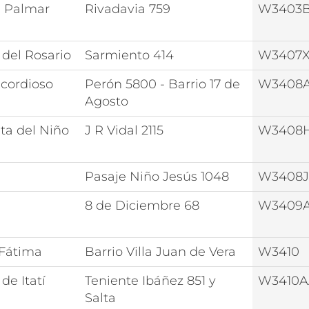
l Palmar
Rivadavia 759
W3403
 del Rosario
Sarmiento 414
W3407
icordioso
Perón 5800 - Barrio 17 de
W3408
Agosto
ita del Niño
J R Vidal 2115
W3408
Pasaje Niño Jesús 1048
W3408
8 de Diciembre 68
W3409
 Fátima
Barrio Villa Juan de Vera
W3410
de Itatí
Teniente Ibáñez 851 y
W3410
Salta