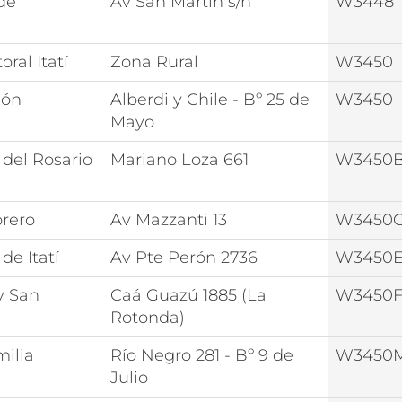
de
Av San Martín s/n
W3448
ral Itatí
Zona Rural
W3450
eón
Alberdi y Chile - Bº 25 de
W3450
Mayo
 del Rosario
Mariano Loza 661
W3450
rero
Av Mazzanti 13
W3450
de Itatí
Av Pte Perón 2736
W3450
y San
Caá Guazú 1885 (La
W3450
Rotonda)
ilia
Río Negro 281 - Bº 9 de
W3450
Julio