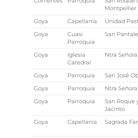
Corrientes
Parroquia
San Roque 
Montpellier
Goya
Capellanía
Unidad Pasto
Goya
Cuasi
San Pantal
Parroquia
Goya
Iglesia
Ntra Señora
Catedral
Goya
Parroquia
San José Ob
Goya
Parroquia
Ntra Señora 
Goya
Parroquia
San Roque 
Jacinto
Goya
Capellanía
Sagrada Fam