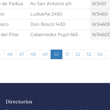
o de Padua
Av San Antonio s/n
W3451
no
Ludueña 2450
W3460
osco
Don Bosco 1430
W3460
del Pilar
Cobernador Pujol 665
W3460
…
46
47
48
49
50
51
52
53
54
Directorios