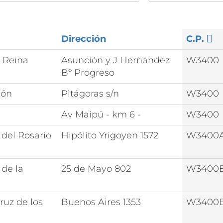
Dirección
C.P.
 Reina
Asunción y J Hernández
W3400
Bº Progreso
eón
Pitágoras s/n
W3400
Av Maipú - km 6 -
W3400
 del Rosario
Hipólito Yrigoyen 1572
W3400
 de la
25 de Mayo 802
W3400
ruz de los
Buenos Aires 1353
W3400