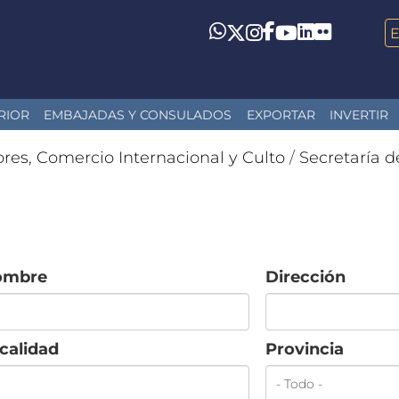
LinkedIn
Flickr
Whatsapp
Twitter
Instagram
Facebook
YouTube
RIOR
EMBAJADAS Y CONSULADOS
EXPORTAR
INVERTIR
ores, Comercio Internacional y Culto
/
Secretaría d
ombre
Dirección
calidad
Provincia