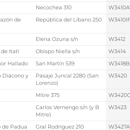
Necochea 310
W3410
razón de
República del Líbano 250
W3410I
Elena Ozuna s/n
W3412
de Itatí
Obispo Niella s/n
W3414
or Hallado
San Martín 539
W3418B
 Diácono y
Pasaje Juncal 2280 (San
W3420
Lorenzo)
Mitre 375
W3420
Carlos Vernengo s/n (y B
W3423
Mitre)
o de Padua
Gral Rodríguez 210
W3427