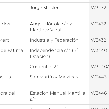
 del
Jorge Stokler 1
W3432
iadora
Angel Mórtola s/n y
W3432
Martínez Vidal
rero
Industria y Federación
W3432
 de Fátima
Independencia s/n (Bº
W3440
Estación)
Corrientes 241
W3440
petuo
San Martín y Malvinas
W3443
ora del
Estación Manuel Mantilla
W3446
s/n