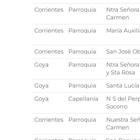
Corrientes
Parroquia
Ntra Señora
Carmen
Corrientes
Parroquia
María Auxil
Corrientes
Parroquia
San José Ob
Goya
Parroquia
Ntra Señora
y Sta Rosa
Goya
Parroquia
Santa Lucía
Goya
Capellanía
N S del Per
Socorro
Corrientes
Parroquia
Nuestra Señ
Carmen