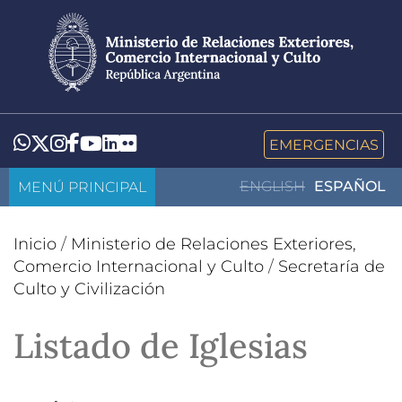
Pasar
al
contenido
principal
LinkedIn
Flickr
Whatsapp
Twitter
Instagram
Facebook
YouTube
EMERGENCIAS
MENÚ PRINCIPAL
ENGLISH
ESPAÑOL
Inicio
/
Ministerio de Relaciones Exteriores,
Comercio Internacional y Culto
/
Secretaría de
Culto y Civilización
Listado de Iglesias