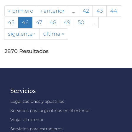
« primero
‹ anterior
…
42
43
44
45
46
47
48
49
50
…
siguiente ›
última »
2870 Resultados
Servicios
Legalizaciones y apostillas
Servicios para argentinos en el exterior
Viajar al exterior
Servicios para extranjeros