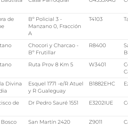
 Bautista
Casa Parroquial
G4353XAG
C
ora de
Bº Policial 3 -
T4103
T
pe
Manzano 0, Fracción
A
tano
Chocori y Charcao -
R8400
S
Bº Frutillar
B
tano
Ruta Prov 8 Km 5
W3401
C
C
la Divina
Esquel 1771 -e/R Atuel
B1882EHC
E
dia
y R Gualeguay
cisco de
Dr Pedro Sauré 1551
E3202IUE
C
 Bosco
San Martín 2420
Z9011
C