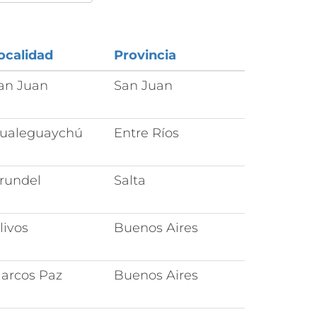
ocalidad
Provincia
an Juan
San Juan
ualeguaychú
Entre Ríos
rundel
Salta
livos
Buenos Aires
arcos Paz
Buenos Aires