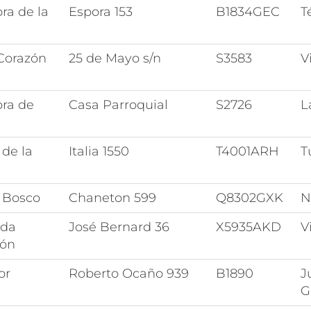
ra de la
Espora 153
B1834GEC
T
Corazón
25 de Mayo s/n
S3583
V
ora de
Casa Parroquial
S2726
L
de la
Italia 1550
T4001ARH
T
 Bosco
Chaneton 599
Q8302GXK
N
ada
José Bernard 36
X5935AKD
V
ión
or
Roberto Ocaño 939
B1890
J
G