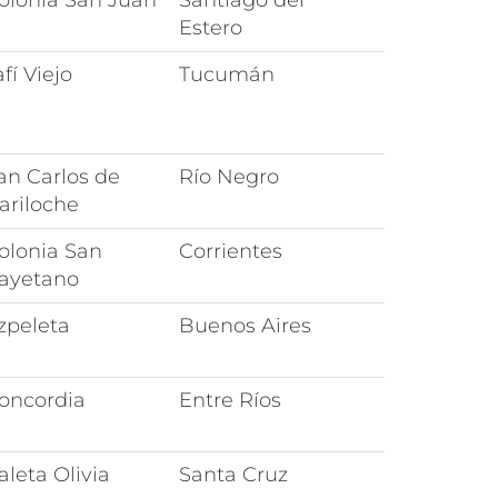
olonia San Juan
Santiago del
Estero
afí Viejo
Tucumán
an Carlos de
Río Negro
ariloche
olonia San
Corrientes
ayetano
zpeleta
Buenos Aires
oncordia
Entre Ríos
aleta Olivia
Santa Cruz