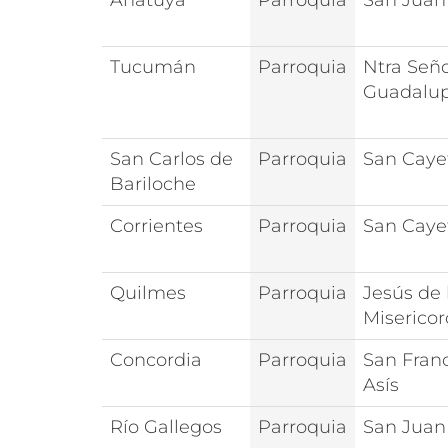
Añatuya
Parroquia
San Juan
Tucumán
Parroquia
Ntra Señ
Guadalu
San Carlos de
Parroquia
San Caye
Bariloche
Corrientes
Parroquia
San Caye
Quilmes
Parroquia
Jesús de 
Misericor
Concordia
Parroquia
San Fran
Asís
Río Gallegos
Parroquia
San Juan