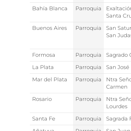
Bahía Blanca
Parroquia
Exaltació
Santa Cr
Buenos Aires
Parroquia
San Satu
San Juda
Formosa
Parroquia
Sagrado 
La Plata
Parroquia
San José
Mar del Plata
Parroquia
Ntra Seño
Carmen
Rosario
Parroquia
Ntra Señ
Lourdes
Santa Fe
Parroquia
Sagrada 