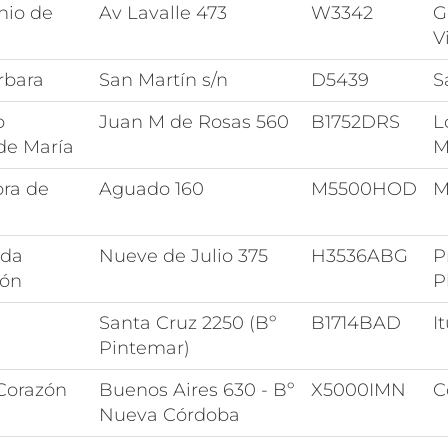
nio de
Av Lavalle 473
W3342
G
V
rbara
San Martín s/n
D5439
S
o
Juan M de Rosas 560
B1752DRS
L
e María
M
ora de
Aguado 160
M5500HOD
M
ada
Nueve de Julio 375
H3536ABG
P
ión
P
Santa Cruz 2250 (Bº
B1714BAD
I
Pintemar)
Corazón
Buenos Aires 630 - Bº
X5000IMN
C
Nueva Córdoba