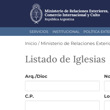
Pasar
SERVICIOS
INSTITUCIONAL
POLÍTICA EXTE
al
contenido
Inicio
/
Ministerio de Relaciones Exteri
principal
Listado de Iglesias
Arq./Dioc
N
C.P.
Lo