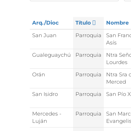
Arq./Dioc
Título
Nombre
San Juan
Parroquia
San Fran
Asís
Gualeguaychú
Parroquia
Ntra Señ
Lourdes
Orán
Parroquia
Ntra Sra 
Merced
San Isidro
Parroquia
San Pío X
Mercedes -
Parroquia
San Marc
Luján
Evangeli