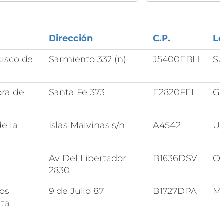
Dirección
C.P.
L
cisco de
Sarmiento 332 (n)
J5400EBH
S
ora de
Santa Fe 373
E2820FEI
G
de la
Islas Malvinas s/n
A4542
U
Av Del Libertador
B1636DSV
O
2830
os
9 de Julio 87
B1727DPA
M
sta