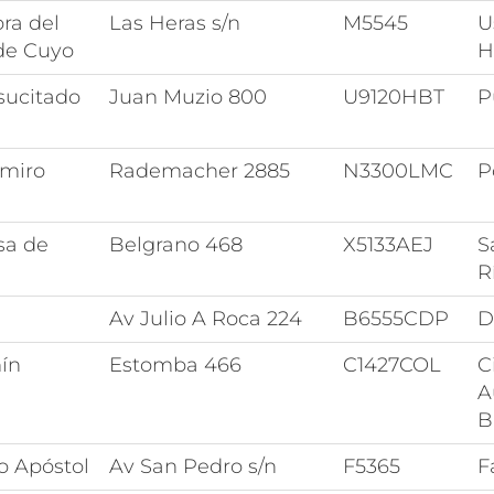
ra del
Las Heras s/n
M5545
U
de Cuyo
H
sucitado
Juan Muzio 800
U9120HBT
P
imiro
Rademacher 2885
N3300LMC
P
sa de
Belgrano 468
X5133AEJ
S
R
Av Julio A Roca 224
B6555CDP
D
ín
Estomba 466
C1427COL
C
A
B
o Apóstol
Av San Pedro s/n
F5365
F