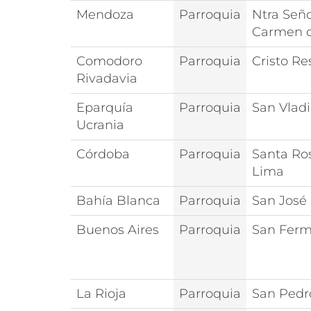
Mendoza
Parroquia
Ntra Seño
Carmen 
Comodoro
Parroquia
Cristo Re
Rivadavia
Eparquía
Parroquia
San Vlad
Ucrania
Córdoba
Parroquia
Santa Ro
Lima
Bahía Blanca
Parroquia
San José
Buenos Aires
Parroquia
San Ferm
La Rioja
Parroquia
San Pedr