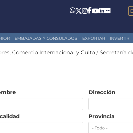
LinkedIn
Flickr
Whatsapp
Twitter
Instagram
Facebook
YouTube
RIOR
EMBAJADAS Y CONSULADOS
EXPORTAR
INVERTIR
ores, Comercio Internacional y Culto
/
Secretaría d
ombre
Dirección
calidad
Provincia