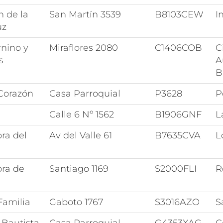
n de la
San Martín 3539
B8103CEW
I
uz
rnino y
Miraflores 2080
C1406COB
C
s
A
B
Corazón
Casa Parroquial
P3628
P
Calle 6 Nº 1562
B1906GNF
L
ra del
Av del Valle 61
B7635CVA
L
ora de
Santiago 1169
S2000FLI
R
Familia
Gaboto 1767
S3016AZO
S