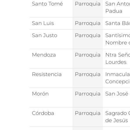
Santo Tomé
Parroquia
San Anto
Padua
San Luis
Parroquia
Santa Bá
San Justo
Parroquia
Santísim
Nombre d
Mendoza
Parroquia
Ntra Señ
Lourdes
Resistencia
Parroquia
Inmacul
Concepc
Morón
Parroquia
San José
Córdoba
Parroquia
Sagrado 
de Jesús