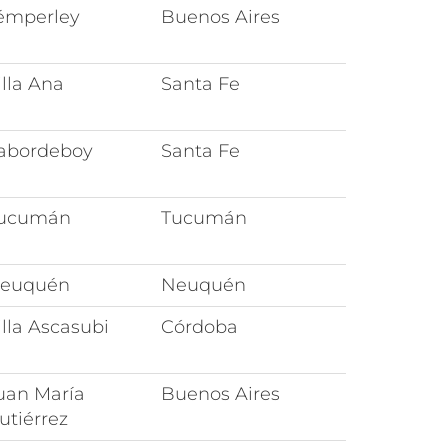
émperley
Buenos Aires
illa Ana
Santa Fe
abordeboy
Santa Fe
ucumán
Tucumán
euquén
Neuquén
illa Ascasubi
Córdoba
uan María
Buenos Aires
utiérrez