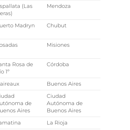
spallata (Las
Mendoza
eras)
uerto Madryn
Chubut
osadas
Misiones
anta Rosa de
Córdoba
ío 1º
aireaux
Buenos Aires
iudad
Ciudad
utónoma de
Autónoma de
uenos Aires
Buenos Aires
amatina
La Rioja