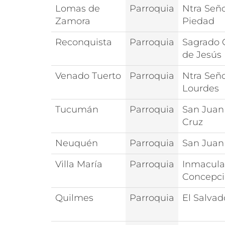
Lomas de
Parroquia
Ntra Seño
Zamora
Piedad
Reconquista
Parroquia
Sagrado 
de Jesús
Venado Tuerto
Parroquia
Ntra Señ
Lourdes
Tucumán
Parroquia
San Juan 
Cruz
Neuquén
Parroquia
San Juan
Villa María
Parroquia
Inmacul
Concepc
Quilmes
Parroquia
El Salvad