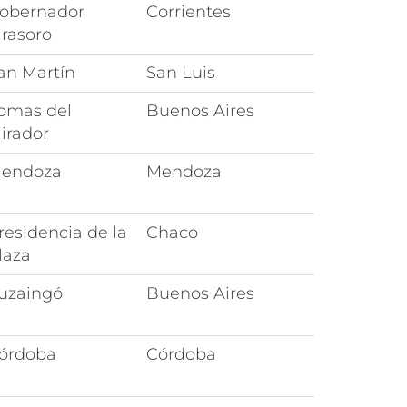
obernador
Corrientes
irasoro
an Martín
San Luis
omas del
Buenos Aires
irador
endoza
Mendoza
residencia de la
Chaco
laza
tuzaingó
Buenos Aires
órdoba
Córdoba