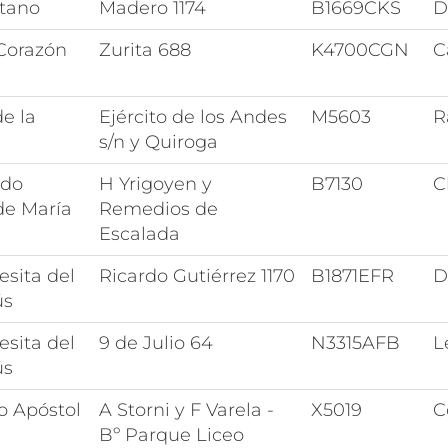
tano
Madero 1174
B1669CKS
D
Corazón
Zurita 688
K4700CGN
C
de la
Ejército de los Andes
M5603
R
s/n y Quiroga
ado
H Yrigoyen y
B7130
C
de María
Remedios de
Escalada
esita del
Ricardo Gutiérrez 1170
B1871EFR
D
ús
esita del
9 de Julio 64
N3315AFB
L
ús
o Apóstol
A Storni y F Varela -
X5019
C
Bº Parque Liceo