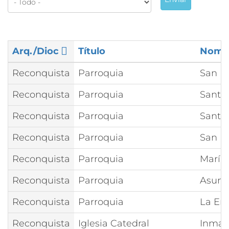
Arq./Dioc
Título
Nomb
Reconquista
Parroquia
San R
Reconquista
Parroquia
Santa
Reconquista
Parroquia
Santa 
Reconquista
Parroquia
San R
Reconquista
Parroquia
María
Reconquista
Parroquia
Asunc
Reconquista
Parroquia
La En
Reconquista
Iglesia Catedral
Inmac