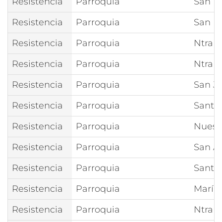
Resistencia
Parroquia
San Fr
Resistencia
Parroquia
San R
Resistencia
Parroquia
Ntra 
Resistencia
Parroquia
Ntra S
Resistencia
Parroquia
San J
Resistencia
Parroquia
Santa 
Resistencia
Parroquia
Nuest
Resistencia
Parroquia
San A
Resistencia
Parroquia
Santa
Resistencia
Parroquia
María 
Resistencia
Parroquia
Ntra S