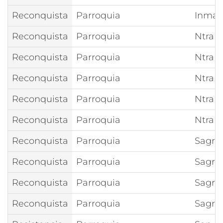
Reconquista
Parroquia
Inmac
Reconquista
Parroquia
Ntra 
Reconquista
Parroquia
Ntra S
Reconquista
Parroquia
Ntra S
Reconquista
Parroquia
Ntra S
Reconquista
Parroquia
Ntra S
Reconquista
Parroquia
Sagra
Reconquista
Parroquia
Sagra
Reconquista
Parroquia
Sagra
Reconquista
Parroquia
Sagra