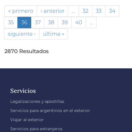
« primero
‹ anterior
…
32
33
34
35
36
37
38
39
40
…
siguiente ›
última »
2870 Resultados
Servicios
Legalizaciones y apostillas
Servicios para argentinos en el exterior
Viajar al exterior
Servicios para extranjeros