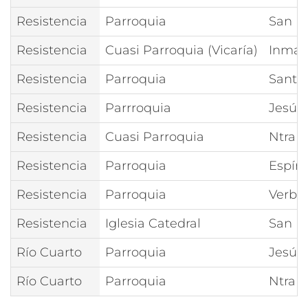
Resistencia
Parroquia
San M
Resistencia
Cuasi Parroquia (Vicaría)
Inmac
Resistencia
Parroquia
Santís
Resistencia
Parrroquia
Jesús
Resistencia
Cuasi Parroquia
Ntra S
Resistencia
Parroquia
Espíri
Resistencia
Parroquia
Verbo
Resistencia
Iglesia Catedral
San F
Río Cuarto
Parroquia
Jesús 
Río Cuarto
Parroquia
Ntra S