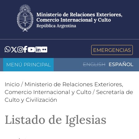
Pasar
al
contenido
principal
LinkedIn
Flickr
Whatsapp
Twitter
Instagram
Facebook
YouTube
EMERGENCIAS
MENÚ PRINCIPAL
ENGLISH
ESPAÑOL
Inicio
/
Ministerio de Relaciones Exteriores,
Comercio Internacional y Culto
/
Secretaría de
Culto y Civilización
Listado de Iglesias