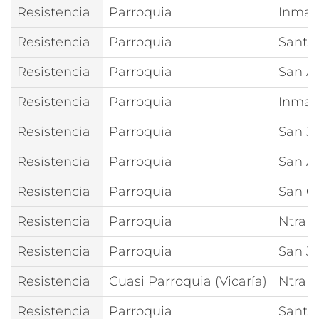
Resistencia
Parroquia
Inmac
Resistencia
Parroquia
Santa
Resistencia
Parroquia
San A
Resistencia
Parroquia
Inmac
Resistencia
Parroquia
San J
Resistencia
Parroquia
San A
Resistencia
Parroquia
San C
Resistencia
Parroquia
Ntra 
Resistencia
Parroquia
San J
Resistencia
Cuasi Parroquia (Vicaría)
Ntra S
Resistencia
Parroquia
Santa