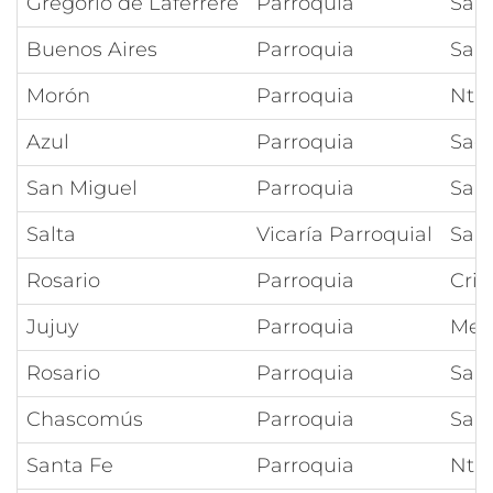
Gregorio de Laferrere
Parroquia
San
Buenos Aires
Parroquia
Sant
Morón
Parroquia
Ntra
Azul
Parroquia
Sag
San Miguel
Parroquia
San
Salta
Vicaría Parroquial
San 
Rosario
Parroquia
Cris
Jujuy
Parroquia
Meda
Rosario
Parroquia
San
Chascomús
Parroquia
San
Santa Fe
Parroquia
Ntra