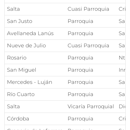
Salta
Cuasi Parroquia
Cris
San Justo
Parroquia
San 
Avellaneda Lanús
Parroquia
San
Nueve de Julio
Cuasi Parroquia
San
Rosario
Parroquia
Ntra
San Miguel
Parroquia
Inm
Mercedes - Luján
Parroquia
San
Río Cuarto
Parroquia
San
Salta
Vicaría Parroquial
Dio
Córdoba
Parroquia
Cris