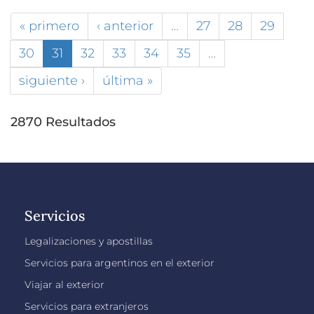
« primero
‹ anterior
…
27
28
29
30
31
32
33
34
35
…
siguiente ›
última »
2870 Resultados
Servicios
Legalizaciones y apostillas
Servicios para argentinos en el exterior
Viajar al exterior
Servicios para extranjeros