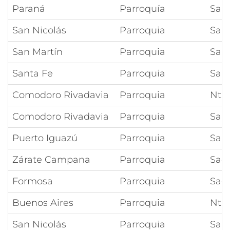
Paraná
Parroquía
San
San Nicolás
Parroquia
San 
San Martín
Parroquia
San 
Santa Fe
Parroquia
Sant
Comodoro Rivadavia
Parroquia
Ntra
Comodoro Rivadavia
Parroquia
Sant
Puerto Iguazú
Parroquia
San 
Zárate Campana
Parroquia
Sag
Formosa
Parroquia
Sagr
Buenos Aires
Parroquia
Ntr
San Nicolás
Parroquia
San