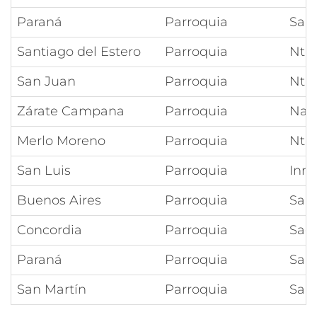
Paraná
Parroquia
San 
Santiago del Estero
Parroquia
Ntr
San Juan
Parroquia
Ntra
Zárate Campana
Parroquia
Nati
Merlo Moreno
Parroquia
Ntra
San Luis
Parroquia
Inm
Buenos Aires
Parroquia
Sant
Concordia
Parroquia
Sag
Paraná
Parroquia
San
San Martín
Parroquia
San