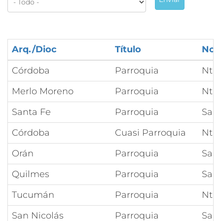
Arq./Dioc
Título
Nom
Córdoba
Parroquia
Ntr
Merlo Moreno
Parroquia
Ntr
Santa Fe
Parroquia
San
Córdoba
Cuasi Parroquia
Ntra
Orán
Parroquia
San
Quilmes
Parroquia
San
Tucumán
Parroquia
Ntra
San Nicolás
Parroquia
San