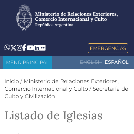
Pasar
al
contenido
principal
LinkedIn
Flickr
Whatsapp
Twitter
Instagram
Facebook
YouTube
EMERGENCIAS
MENÚ PRINCIPAL
ENGLISH
ESPAÑOL
Inicio
/
Ministerio de Relaciones Exteriores,
Comercio Internacional y Culto
/
Secretaría de
Culto y Civilización
Listado de Iglesias