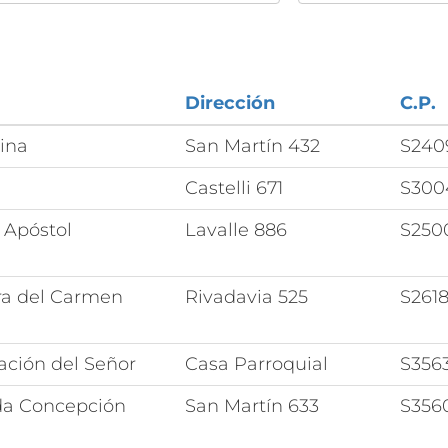
Dirección
C.P.
ina
San Martín 432
S240
Castelli 671
S30
 Apóstol
Lavalle 886
S250
ra del Carmen
Rivadavia 525
S261
ación del Señor
Casa Parroquial
S356
da Concepción
San Martín 633
S35