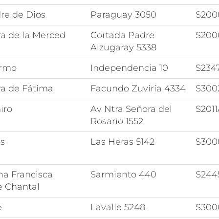
re de Dios
Paraguay 3050
S200
ra de la Merced
Cortada Padre
S200
Alzugaray 5338
ermo
Independencia 10
S234
ra de Fátima
Facundo Zuviría 4334
S300
iro
Av Ntra Señora del
S201
Rosario 1552
s
Las Heras 5142
S300
na Francisca
Sarmiento 440
S244
e Chantal
e
Lavalle 5248
S300