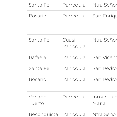
Santa Fe
Parroquia
Ntra Seño
Rosario
Parroquia
San Enriq
Santa Fe
Cuasi
Ntra Seño
Parroquia
Rafaela
Parroquia
San Vicen
Santa Fe
Parroquia
San Pedro
Rosario
Parroquia
San Pedro
Venado
Parroquia
Inmaculad
Tuerto
María
Reconquista
Parroquia
Ntra Seño