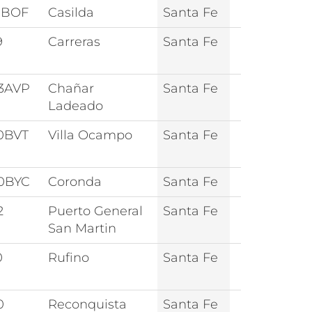
0BOF
Casilda
Santa Fe
9
Carreras
Santa Fe
3AVP
Chañar
Santa Fe
Ladeado
0BVT
Villa Ocampo
Santa Fe
0BYC
Coronda
Santa Fe
2
Puerto General
Santa Fe
San Martin
0
Rufino
Santa Fe
0
Reconquista
Santa Fe