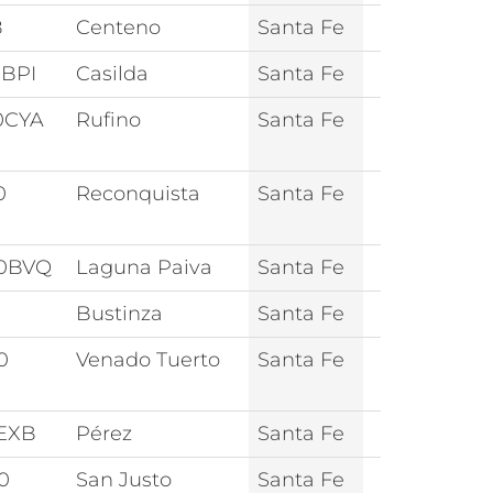
8
Centeno
Santa Fe
0BPI
Casilda
Santa Fe
0CYA
Rufino
Santa Fe
0
Reconquista
Santa Fe
0BVQ
Laguna Paiva
Santa Fe
1
Bustinza
Santa Fe
0
Venado Tuerto
Santa Fe
1EXB
Pérez
Santa Fe
0
San Justo
Santa Fe