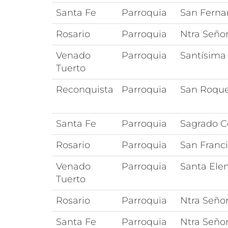
Santa Fe
Parroquia
San Fern
Rosario
Parroquia
Ntra Seño
Venado
Parroquia
Santísima 
Tuerto
Reconquista
Parroquia
San Roqu
Santa Fe
Parroquia
Sagrado C
Rosario
Parroquia
San Franci
Venado
Parroquia
Santa Ele
Tuerto
Rosario
Parroquia
Ntra Seño
Santa Fe
Parroquia
Ntra Seño