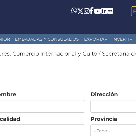
LinkedIn
Flickr
Whatsapp
Twitter
Instagram
Facebook
YouTube
RIOR
EMBAJADAS Y CONSULADOS
EXPORTAR
INVERTIR
ores, Comercio Internacional y Culto
/
Secretaría d
ombre
Dirección
calidad
Provincia