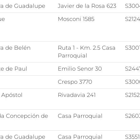
ra de Guadalupe
Javier de la Rosa 623
S300
ue
Mosconi 1585
S212
ra de Belén
Ruta 1 - Km. 2.5 Casa
S300
Parroquial
te de Paul
Emilio Senor 30
S24
Crespo 3770
S300
 Apóstol
Rivadavia 241
S215
a Concepción de
Casa Parroquial
S260
ra de Guadalupe
Casa Parroquial
S3551