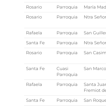
Rosario
Parroquia
María Mad
Rosario
Parroquia
Ntra Seño
Rafaela
Parroquia
San Guill
Santa Fe
Parroquia
Ntra Seño
Rosario
Parroquia
San Casim
Santa Fe
Cuasi
San Marco
Parroquia
Rafaela
Parroquia
Santa Jua
Fremiot d
Santa Fe
Parroquia
San Roqu