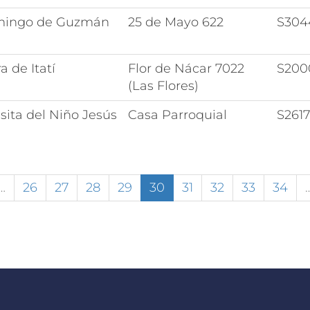
mingo de Guzmán
25 de Mayo 622
S30
a de Itatí
Flor de Nácar 7022
S200
(Las Flores)
sita del Niño Jesús
Casa Parroquial
S2617
…
26
27
28
29
30
31
32
33
34