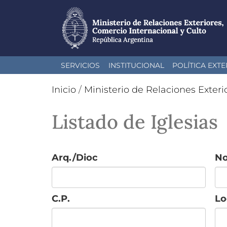
Pasar
SERVICIOS
INSTITUCIONAL
POLÍTICA EXTE
al
contenido
Inicio
/
Ministerio de Relaciones Exteri
principal
Listado de Iglesias
Arq./Dioc
N
C.P.
Lo