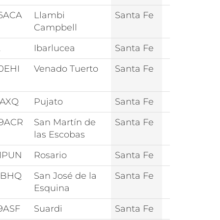
6ACA
Llambi
Santa Fe
Campbell
2
Ibarlucea
Santa Fe
0EHI
Venado Tuerto
Santa Fe
3AXQ
Pujato
Santa Fe
9ACR
San Martín de
Santa Fe
las Escobas
1PUN
Rosario
Santa Fe
5BHQ
San José de la
Santa Fe
Esquina
9ASF
Suardi
Santa Fe