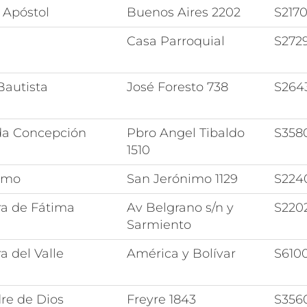
 Apóstol
Buenos Aires 2202
S217
Casa Parroquial
S272
Bautista
José Foresto 738
S264
da Concepción
Pbro Angel Tibaldo
S358
1510
imo
San Jerónimo 1129
S224
ra de Fátima
Av Belgrano s/n y
S220
Sarmiento
a del Valle
América y Bolívar
S610
re de Dios
Freyre 1843
S356