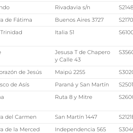
ando
Rivadavia s/n
S214
ra de Fátima
Buenos Aires 3727
S217
Trinidad
Italia 51
S610
e
Jesusa T de Chapero
S356
y Calle 43
orazón de Jesús
Maipú 2255
S302
sco de Asís
Paraná y San Martín
S250
na
Ruta 8 y Mitre
S260
ra del Carmen
San Martín 1447
S212
ra de la Merced
Independencia 565
S304