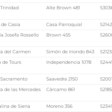
Trinidad
Alte Brown 481
S303
 de Casia
Casa Parroquial
S214
a Josefa Rossello
Brown 455
S260
ra del Carmen
Simón de Iriondo 843
S212
n de Tours
Independencia 1078
S244
 Sacramento
Saavedra 2150
S200
ra de las Mercedes
Cárcamo 861
S218
lina de Siena
Moreno 356
S234