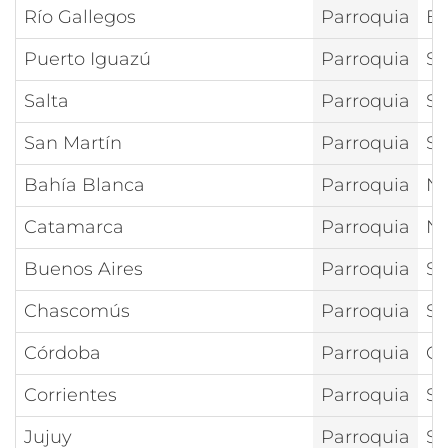
Río Gallegos
Parroquia
Ex
Puerto Iguazú
Parroquia
Sa
Salta
Parroquia
Sa
San Martín
Parroquia
Sa
Bahía Blanca
Parroquia
Nt
Catamarca
Parroquia
Nt
Buenos Aires
Parroquia
Sa
Chascomús
Parroquia
Sa
Córdoba
Parroquia
Cr
Corrientes
Parroquia
Sa
Jujuy
Parroquia
Sa