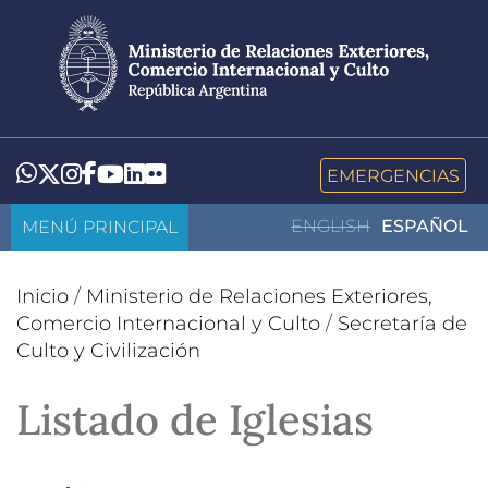
Pasar
al
contenido
principal
LinkedIn
Flickr
Whatsapp
Twitter
Instagram
Facebook
YouTube
EMERGENCIAS
MENÚ PRINCIPAL
ENGLISH
ESPAÑOL
Inicio
/
Ministerio de Relaciones Exteriores,
Comercio Internacional y Culto
/
Secretaría de
Culto y Civilización
Listado de Iglesias