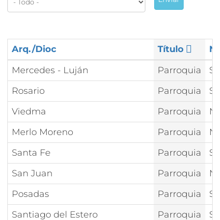
Arq./Dioc
Título
N
Mercedes - Luján
Parroquia
Sa
Rosario
Parroquia
Sa
Viedma
Parroquia
Nt
Merlo Moreno
Parroquia
Nt
Santa Fe
Parroquia
Sa
San Juan
Parroquia
Nt
Posadas
Parroquia
Sa
Santiago del Estero
Parroquia
Sa