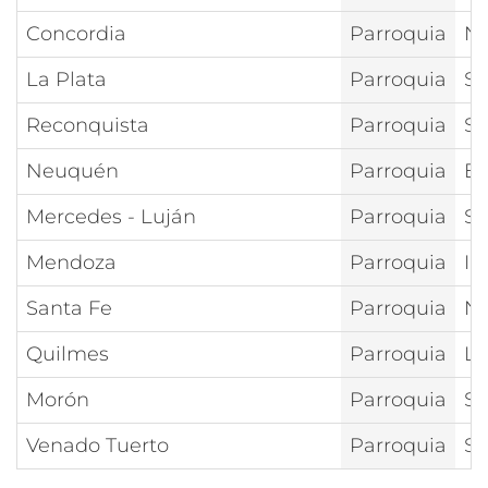
Concordia
Parroquia
Nt
La Plata
Parroquia
Sa
Reconquista
Parroquia
Sa
Neuquén
Parroquia
Es
Mercedes - Luján
Parroquia
Sa
Mendoza
Parroquia
In
Santa Fe
Parroquia
Nt
Quilmes
Parroquia
La
Morón
Parroquia
Sa
Venado Tuerto
Parroquia
Sa