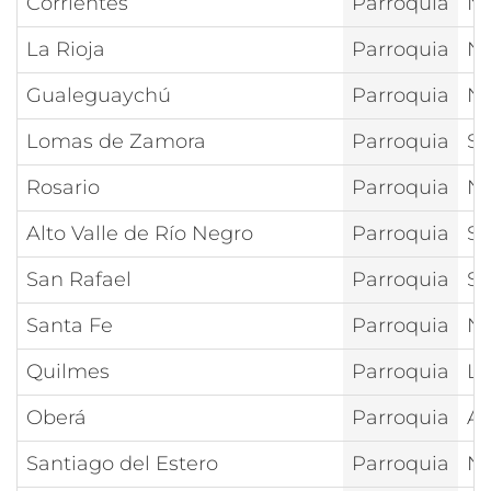
Corrientes
Parroquia
Nt
La Rioja
Parroquia
Nt
Gualeguaychú
Parroquia
Nt
Lomas de Zamora
Parroquia
Sa
Rosario
Parroquia
Nt
Alto Valle de Río Negro
Parroquia
Sa
San Rafael
Parroquia
Sa
Santa Fe
Parroquia
Nt
Quilmes
Parroquia
La
Oberá
Parroquia
As
Santiago del Estero
Parroquia
Nt