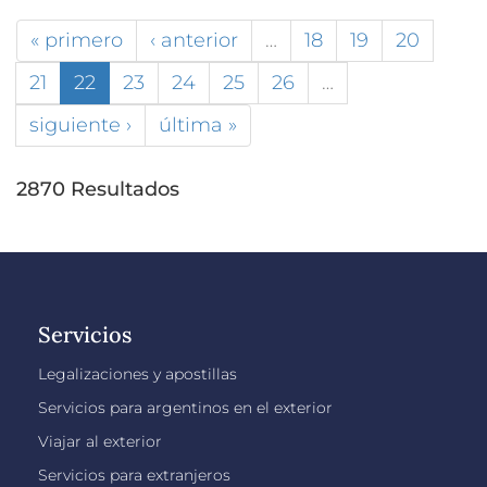
« primero
‹ anterior
…
18
19
20
21
22
23
24
25
26
…
siguiente ›
última »
2870 Resultados
Servicios
Legalizaciones y apostillas
Servicios para argentinos en el exterior
Viajar al exterior
Servicios para extranjeros