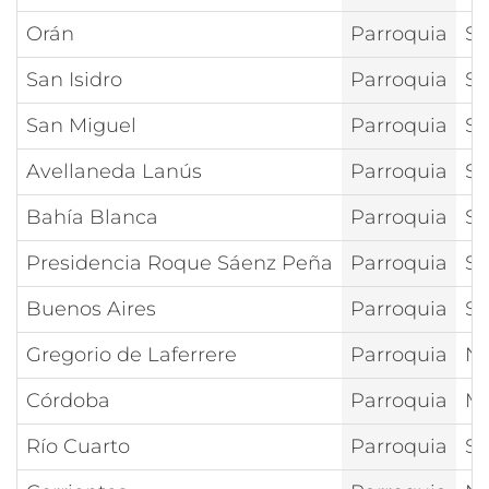
Orán
Parroquia
Sa
San Isidro
Parroquia
Sa
San Miguel
Parroquia
Sa
Avellaneda Lanús
Parroquia
Sa
Bahía Blanca
Parroquia
Sa
Presidencia Roque Sáenz Peña
Parroquia
Sa
Buenos Aires
Parroquia
Sa
Gregorio de Laferrere
Parroquia
Nt
Córdoba
Parroquia
Ma
Río Cuarto
Parroquia
Sa