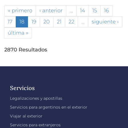
« primero
‹ anterior
…
14
15
16
17
18
19
20
21
22
…
siguiente ›
última »
2870 Resultados
Servicios
Legalizaciones y apostillas
Servicios para argentinos en el exterior
Viajar al exterior
Servicios para extranjeros