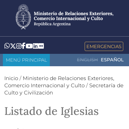
Pasar
al
contenido
principal
LinkedIn
Flickr
Whatsapp
Twitter
Instagram
Facebook
YouTube
EMERGENCIAS
MENÚ PRINCIPAL
ENGLISH
ESPAÑOL
Inicio
/
Ministerio de Relaciones Exteriores,
Comercio Internacional y Culto
/
Secretaría de
Culto y Civilización
Listado de Iglesias