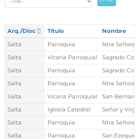
Arq./Dioc
Título
Nombre
Salta
Parroquia
Ntra Señora 
Salta
Vicaría Parroquial
Sagrado Cora
Salta
Parroquia
Sagrado Cora
Salta
Parroquia
Ntra Señora d
Salta
Vicaría Parroquial
San Bernard
Salta
Iglesia Catedral
Señor y Virge
Salta
Parroquia
Ntra Señora 
Salta
Parroquia
San Ezequie