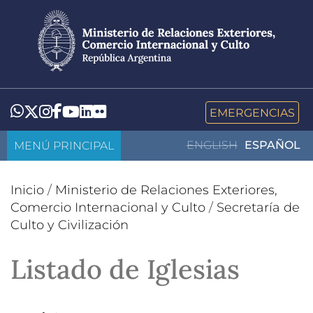
Pasar
al
contenido
principal
LinkedIn
Flickr
Whatsapp
Twitter
Instagram
Facebook
YouTube
EMERGENCIAS
MENÚ PRINCIPAL
ENGLISH
ESPAÑOL
Inicio
/
Ministerio de Relaciones Exteriores,
Comercio Internacional y Culto
/
Secretaría de
Culto y Civilización
Listado de Iglesias