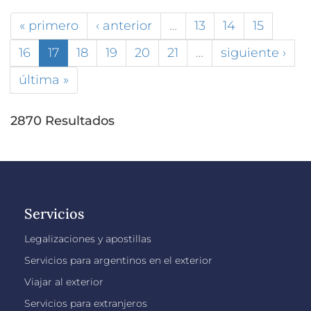
« primero
‹ anterior
…
13
14
15
16
17
18
19
20
21
…
siguiente ›
última »
2870 Resultados
Servicios
Legalizaciones y apostillas
Servicios para argentinos en el exterior
Viajar al exterior
Servicios para extranjeros