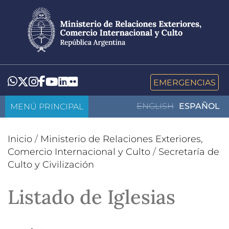
Pasar
al
contenido
principal
LinkedIn
Flickr
Whatsapp
Twitter
Instagram
Facebook
YouTube
EMERGENCIAS
MENÚ PRINCIPAL
ENGLISH
ESPAÑOL
Inicio
/
Ministerio de Relaciones Exteriores,
Comercio Internacional y Culto
/
Secretaría de
Culto y Civilización
Listado de Iglesias