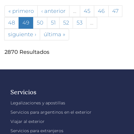
« primero
‹ anterior
…
45
46
47
48
49
50
51
52
53
…
siguiente ›
última »
2870 Resultados
Servicios
Legalizaciones y apostillas
Servicios para argentinos en el exterior
Viajar al exterior
Servicios para extranjeros