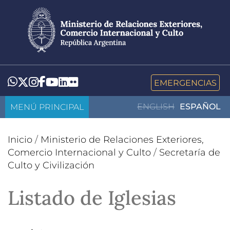
Pasar
al
contenido
principal
LinkedIn
Flickr
Whatsapp
Twitter
Instagram
Facebook
YouTube
EMERGENCIAS
MENÚ PRINCIPAL
ENGLISH
ESPAÑOL
Inicio
/
Ministerio de Relaciones Exteriores,
Comercio Internacional y Culto
/
Secretaría de
Culto y Civilización
Listado de Iglesias