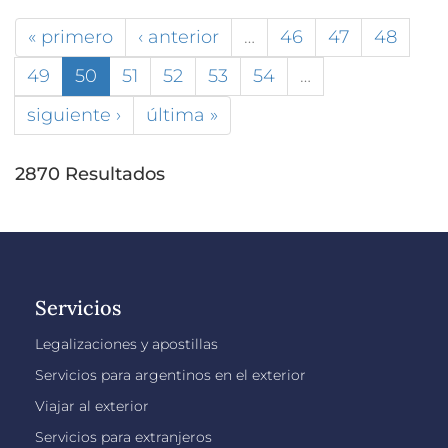
« primero
‹ anterior
…
46
47
48
49
50
51
52
53
54
…
siguiente ›
última »
2870 Resultados
Servicios
Legalizaciones y apostillas
Servicios para argentinos en el exterior
Viajar al exterior
Servicios para extranjeros