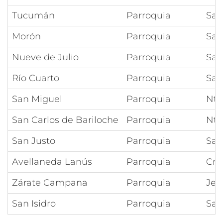
Tucumán
Parroquia
San
Morón
Parroquia
San
Nueve de Julio
Parroquia
San
Río Cuarto
Parroquia
San
San Miguel
Parroquia
Ntr
San Carlos de Bariloche
Parroquia
Ntr
San Justo
Parroquia
San
Avellaneda Lanús
Parroquia
Cri
Zárate Campana
Parroquia
Jes
San Isidro
Parroquia
San