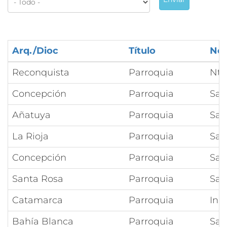
Arq./Dioc
Título
No
Reconquista
Parroquia
Ntr
Concepción
Parroquia
San
Añatuya
Parroquia
San
La Rioja
Parroquia
San
Concepción
Parroquia
San
Santa Rosa
Parroquia
San
Catamarca
Parroquia
Inm
Bahía Blanca
Parroquia
San