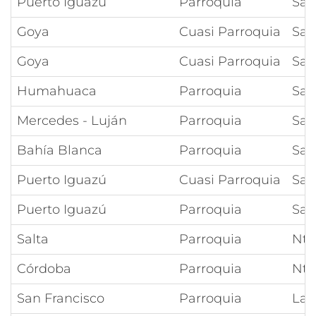
Puerto Iguazú
Parroquia
San
Goya
Cuasi Parroquia
Sa
Goya
Cuasi Parroquia
San
Humahuaca
Parroquia
San
Mercedes - Luján
Parroquia
San
Bahía Blanca
Parroquia
San
Puerto Iguazú
Cuasi Parroquia
San
Puerto Iguazú
Parroquia
San
Salta
Parroquia
Ntr
Córdoba
Parroquia
Ntr
San Francisco
Parroquia
La 