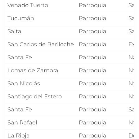
Venado Tuerto
Parroquia
San
Tucumán
Parroquia
Sag
Salta
Parroquia
San
San Carlos de Bariloche
Parroquia
Exa
Santa Fe
Parroquia
Nat
Lomas de Zamora
Parroquia
Ntr
San Nicolás
Parroquia
Ntr
Santiago del Estero
Parroquia
Ntr
Santa Fe
Parroquia
San
San Rafael
Parroquia
Ntr
La Rioja
Parroquia
Del