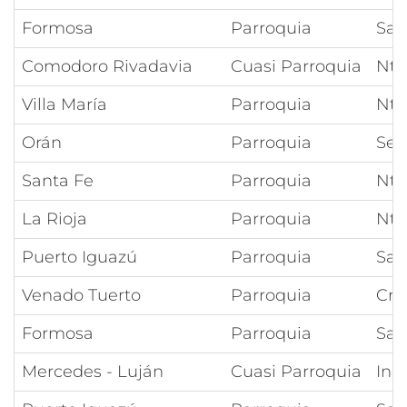
Formosa
Parroquia
San
Comodoro Rivadavia
Cuasi Parroquia
Ntr
Villa María
Parroquia
Ntr
Orán
Parroquia
Señ
Santa Fe
Parroquia
Ntr
La Rioja
Parroquia
Ntr
Puerto Iguazú
Parroquia
San
Venado Tuerto
Parroquia
Cri
Formosa
Parroquia
Sag
Mercedes - Luján
Cuasi Parroquia
Inm