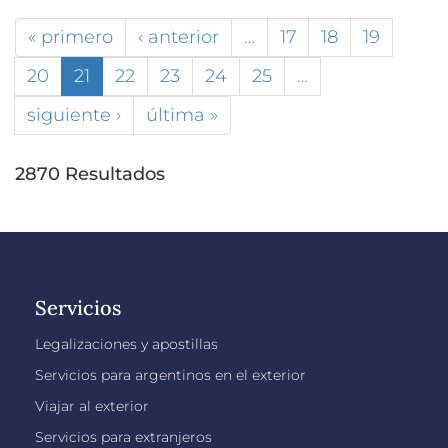
« primero
‹ anterior
…
17
18
19
20
21
22
23
24
25
…
siguiente ›
última »
2870 Resultados
Servicios
Legalizaciones y apostillas
Servicios para argentinos en el exterior
Viajar al exterior
Servicios para extranjeros