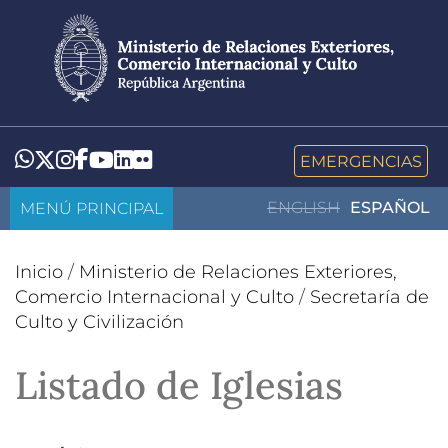
Pasar
al
contenido
principal
LinkedIn
Flickr
Whatsapp
Twitter
Instagram
Facebook
YouTube
EMERGENCIAS
MENÚ PRINCIPAL
ENGLISH
ESPAÑOL
Inicio
/
Ministerio de Relaciones Exteriores,
Comercio Internacional y Culto
/
Secretaría de
Culto y Civilización
Listado de Iglesias