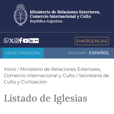
Pasar
al
contenido
principal
LinkedIn
Flickr
Whatsapp
Twitter
Instagram
Facebook
YouTube
EMERGENCIAS
MENÚ PRINCIPAL
ENGLISH
ESPAÑOL
Inicio
/
Ministerio de Relaciones Exteriores,
Comercio Internacional y Culto
/
Secretaría de
Culto y Civilización
Listado de Iglesias