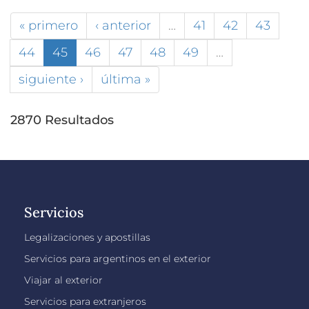
« primero
‹ anterior
…
41
42
43
44
45
46
47
48
49
…
siguiente ›
última »
2870 Resultados
Servicios
Legalizaciones y apostillas
Servicios para argentinos en el exterior
Viajar al exterior
Servicios para extranjeros