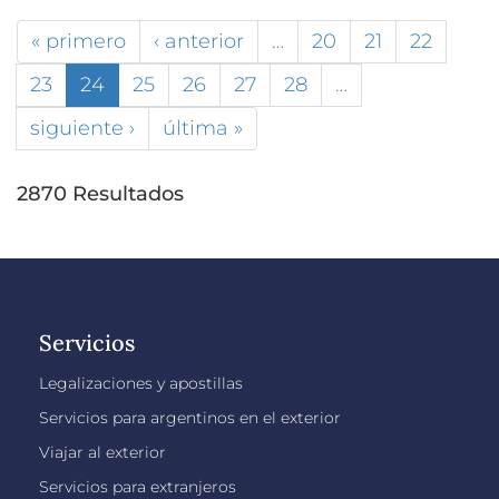
« primero
‹ anterior
…
20
21
22
23
24
25
26
27
28
…
siguiente ›
última »
2870 Resultados
Servicios
Legalizaciones y apostillas
Servicios para argentinos en el exterior
Viajar al exterior
Servicios para extranjeros