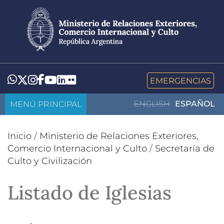
Pasar
al
contenido
principal
LinkedIn
Flickr
Whatsapp
Twitter
Instagram
Facebook
YouTube
EMERGENCIAS
MENÚ PRINCIPAL
ENGLISH
ESPAÑOL
Inicio
/
Ministerio de Relaciones Exteriores,
Comercio Internacional y Culto
/
Secretaría de
Culto y Civilización
Listado de Iglesias