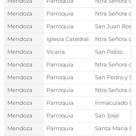
Mendoza
Parroquia
Ntra Señora d
Mendoza
Parroquia
Ntra Señora d
Mendoza
Parroquia
San Juan Bosc
Mendoza
Iglesia Catedral
Ntra Señora de
Mendoza
Vicaría
San Pablo
Mendoza
Parroquia
Ntra Señora de
Mendoza
Parroquia
San Pedro y S
Mendoza
Parroquia
Ntra Señora d
Mendoza
Parroquia
Inmaculado Co
Mendoza
Parroquia
San José
Mendoza
Parroquia
Santa María Go