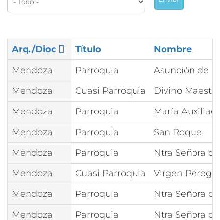
Arq./Dioc
Título
Nombre
Mendoza
Parroquia
Asunción de N
Mendoza
Cuasi Parroquia
Divino Maestr
Mendoza
Parroquia
María Auxiliad
Mendoza
Parroquia
San Roque
Mendoza
Parroquia
Ntra Señora de
Mendoza
Cuasi Parroquia
Virgen Peregri
Mendoza
Parroquia
Ntra Señora de
Mendoza
Parroquia
Ntra Señora d